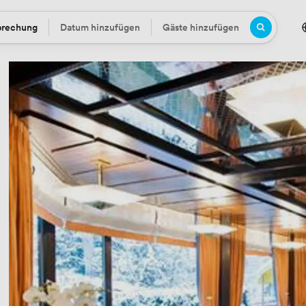
prechung
Datum hinzufügen
Gäste hinzufügen
Datum
Gäste