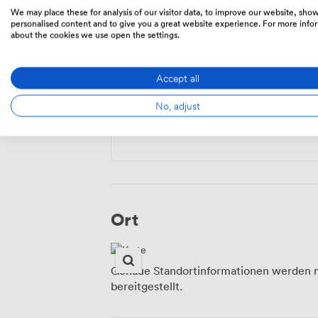
We may place these for analysis of our visitor data, to improve our website, sho
personalised content and to give you a great website experience. For more info
about the cookies we use open the settings.
Menü
Accept all
No, adjust
Food And Drink
Ort
Genaue Standortinformationen werden n
bereitgestellt.