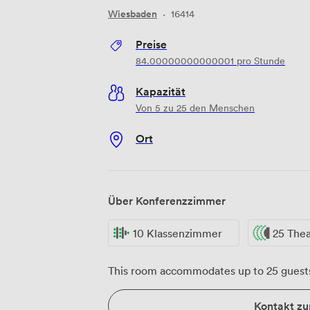
Wiesbaden
·
16414
Preise
84.00000000000001
pro Stunde
Kapazität
Von 5 zu 25 den Menschen
Ort
Über Konferenzzimmer
10 Klassenzimmer
25 The
This room accommodates up to 25 guest
Kontakt z