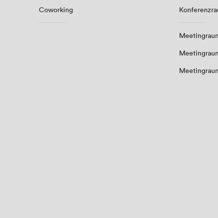
Coworking
Konferenzr
Meetingraum
Meetingrau
Meetingrau