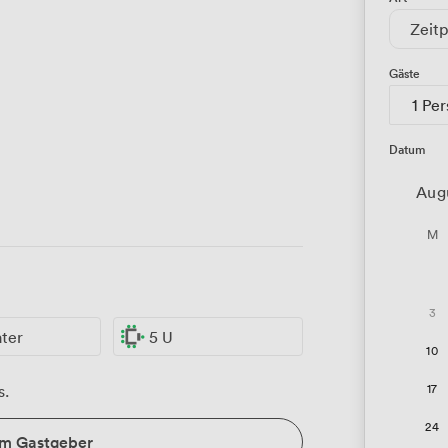
Zeitp
Gäste
1 Pe
Datum
Aug
M
3
ater
5 U
10
17
s.
24
um Gastgeber