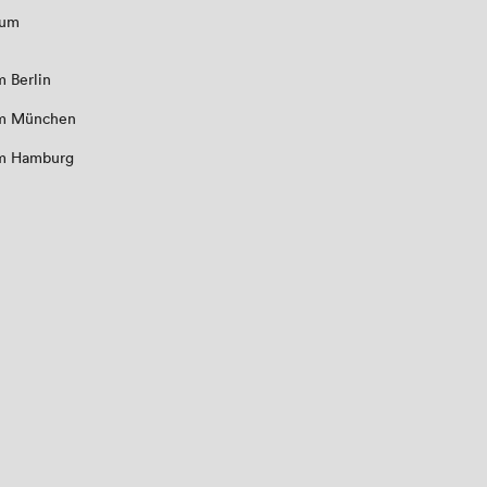
aum
 Berlin
m München
m Hamburg