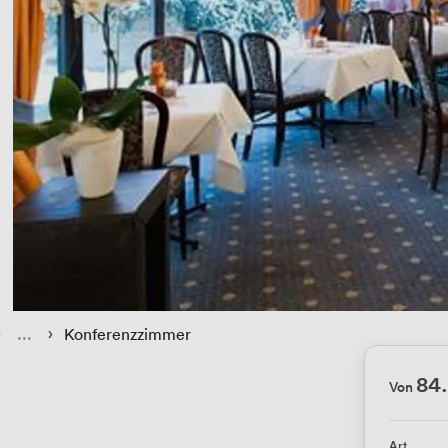
› 
 › 
Konferenzzimmer
84
Von
Art