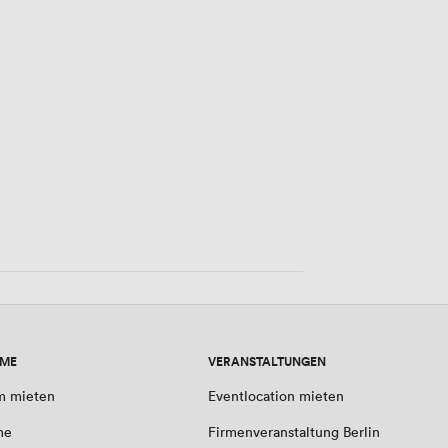
0 Personen
UME
VERANSTALTUNGEN
m mieten
Eventlocation mieten
me
Firmenveranstaltung Berlin