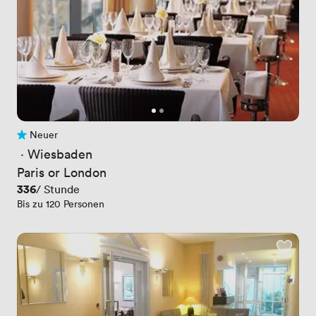
Neuer
Noch keine Bewertungen
 · 
Wiesbaden
Paris or London
Preis
336
/ Stunde
Bis zu 120 Personen