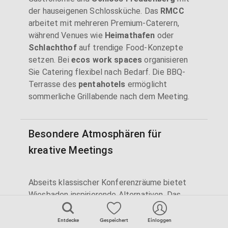
der hauseigenen Schlossküche. Das
RMCC
arbeitet mit mehreren Premium-Caterern,
während Venues wie
Heimathafen
oder
Schlachthof
auf trendige Food-Konzepte
setzen. Bei
ecos work spaces
organisieren
Sie Catering flexibel nach Bedarf. Die BBQ-
Terrasse des
pentahotels
ermöglicht
sommerliche Grillabende nach dem Meeting.
Besondere Atmosphären für
kreative Meetings
Abseits klassischer Konferenzräume bietet
Wiesbaden inspirierende Alternativen. Das
Heimathafen
im ehemaligen Gerichtsgebäude
schafft mit seinen historischen Gerichtssälen
Entdecke
Gespeichert
Einloggen