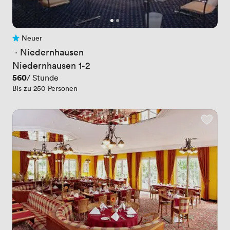
Neuer
Noch keine Bewertungen
 · 
Niedernhausen
Niedernhausen 1-2
Preis
560
/ Stunde
Bis zu 250 Personen