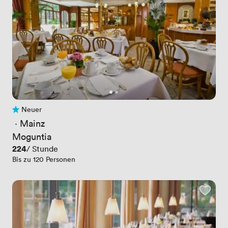
Neuer
Noch keine Bewertungen
 · 
Mainz
Moguntia
Preis
224
/ Stunde
Bis zu 120 Personen