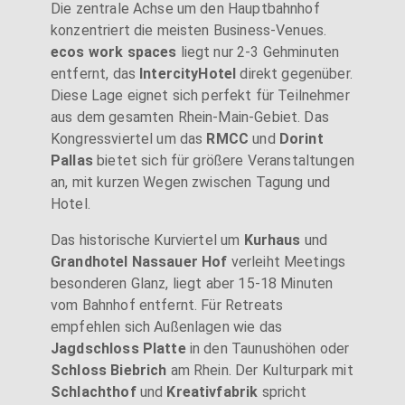
Die zentrale Achse um den Hauptbahnhof
konzentriert die meisten Business-Venues.
ecos work spaces
liegt nur 2-3 Gehminuten
entfernt, das
IntercityHotel
direkt gegenüber.
Diese Lage eignet sich perfekt für Teilnehmer
aus dem gesamten Rhein-Main-Gebiet. Das
Kongressviertel um das
RMCC
und
Dorint
Pallas
bietet sich für größere Veranstaltungen
an, mit kurzen Wegen zwischen Tagung und
Hotel.
Das historische Kurviertel um
Kurhaus
und
Grandhotel Nassauer Hof
verleiht Meetings
besonderen Glanz, liegt aber 15-18 Minuten
vom Bahnhof entfernt. Für Retreats
empfehlen sich Außenlagen wie das
Jagdschloss Platte
in den Taunushöhen oder
Schloss Biebrich
am Rhein. Der Kulturpark mit
Schlachthof
und
Kreativfabrik
spricht