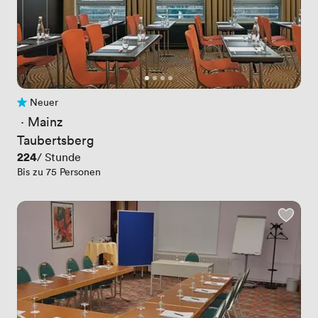
Neuer
Noch keine Bewertungen
 · 
Mainz
Taubertsberg
Preis
224
/ Stunde
Bis zu 75 Personen