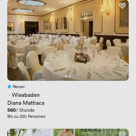
Neuer
Noch keine Bewertungen
 · 
Wiesbaden
Diana Mattiaca
Preis
560
/ Stunde
Bis zu 220 Personen