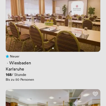
Neuer
Noch keine Bewertungen
 · 
Wiesbaden
Karlsruhe
Preis
168
/ Stunde
Bis zu 50 Personen