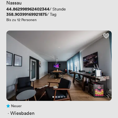
Nassau
Preis
44.862998962402344
/ Stunde
Preis
358.90399169921875
/ Tag
Bis zu 12 Personen
Neuer
Noch keine Bewertungen
 · 
Wiesbaden