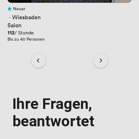
Neuer
Noch keine Bewertungen
 · 
Wiesbaden
Salon
Preis
112
/ Stunde
Bis zu 40 Personen
Ihre Fragen,
beantwortet