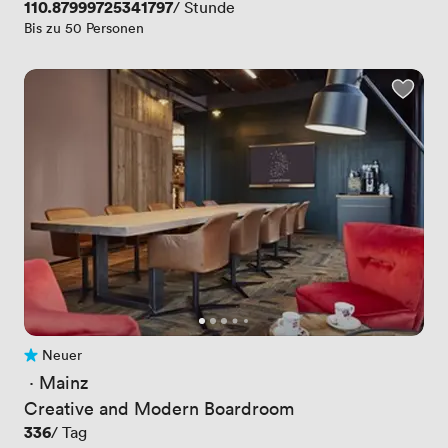
Preis
110.87999725341797
/ Stunde
Bis zu 50 Personen
Neuer
Noch keine Bewertungen
 · 
Mainz
Creative and Modern Boardroom
Preis
336
/ Tag