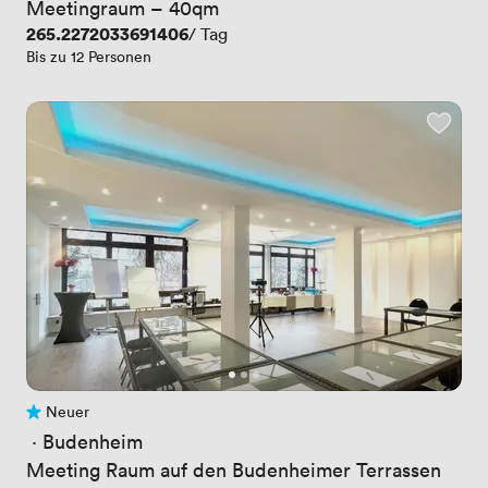
Meetingraum – 40qm
Preis
265.2272033691406
/ Tag
Bis zu 12 Personen
Neuer
Noch keine Bewertungen
 · 
Budenheim
Meeting Raum auf den Budenheimer Terrassen