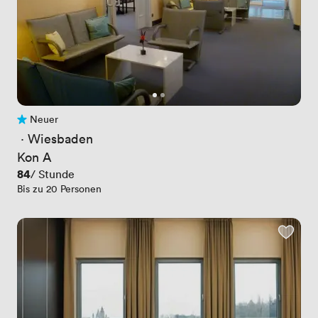
Neuer
Noch keine Bewertungen
 · 
Wiesbaden
Kon A
Preis
84
/ Stunde
Bis zu 20 Personen