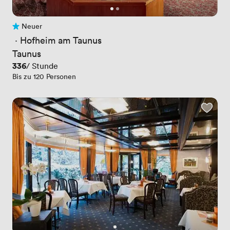
Neuer
Noch keine Bewertungen
 · 
Hofheim am Taunus
Taunus
Preis
336
/ Stunde
Bis zu 120 Personen