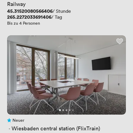
Railway
Preis
45.31520080566406
/ Stunde
Preis
265.2272033691406
/ Tag
Bis zu 4 Personen
Neuer
Noch keine Bewertungen
 · 
Wiesbaden central station (FlixTrain)