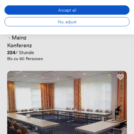
Accept all
No, adjust
Neuer
Noch keine Bewertungen
 · 
Mainz
Konferenz
Preis
224
/ Stunde
Bis zu 80 Personen