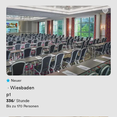
Neuer
Noch keine Bewertungen
 · 
Wiesbaden
p1
Preis
336
/ Stunde
Bis zu 170 Personen