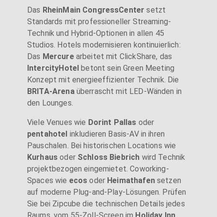
Das
RheinMain CongressCenter
setzt
Standards mit professioneller Streaming-
Technik und Hybrid-Optionen in allen 45
Studios. Hotels modernisieren kontinuierlich:
Das
Mercure
arbeitet mit ClickShare, das
IntercityHotel
betont sein Green Meeting
Konzept mit energieeffizienter Technik. Die
BRITA-Arena
überrascht mit LED-Wänden in
den Lounges.
Viele Venues wie
Dorint Pallas
oder
pentahotel
inkludieren Basis-AV in ihren
Pauschalen. Bei historischen Locations wie
Kurhaus
oder
Schloss Biebrich
wird Technik
projektbezogen eingemietet. Coworking-
Spaces wie
ecos
oder
Heimathafen
setzen
auf moderne Plug-and-Play-Lösungen. Prüfen
Sie bei Zipcube die technischen Details jedes
Raums, vom 55-Zoll-Screen im
Holiday Inn