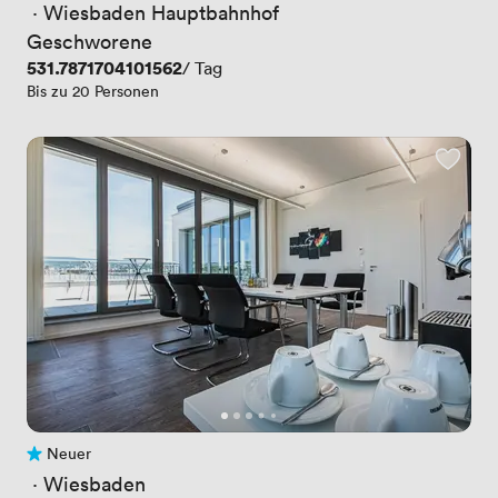
 · 
Wiesbaden Hauptbahnhof
Geschworene
Preis
531.7871704101562
/ Tag
Bis zu 20 Personen
Neuer
Noch keine Bewertungen
 · 
Wiesbaden