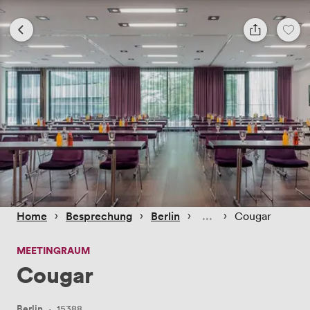
 › 
 › 
 › 
 › 
Home
Besprechung
Berlin
Cougar
MEETINGRAUM
Cougar
Berlin
·
15388