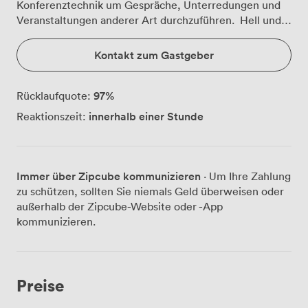
Konferenztechnik um Gespräche, Unterredungen und
Veranstaltungen anderer Art durchzuführen. Hell und
elegant möbliert, zentral gelegen, nur wenige Schritte
vom Bahnhof Zoologischer Garten und dem
Kontakt zum Gastgeber
Kurfürstendamm entfernt.
97
%
Rücklaufquote:
innerhalb einer Stunde
Reaktionszeit:
Immer über Zipcube kommunizieren
· Um Ihre Zahlung
zu schützen, sollten Sie niemals Geld überweisen oder
außerhalb der Zipcube-Website oder -App
kommunizieren.
Preise