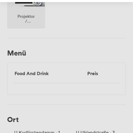
Projektor
/
fernseher
/
bildschirm
Menü
Food And Drink
Preis
Ort
U Kurfürstendamm · 1
U Uhlandstraße · 3