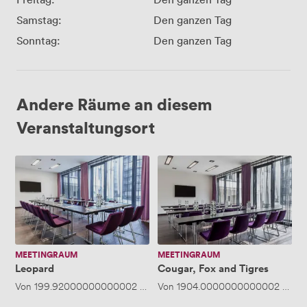
Samstag:
Den ganzen Tag
Sonntag:
Den ganzen Tag
Andere Räume an diesem
Veranstaltungsort
Leopard
Cougar,
Fox
and
Tigres
MEETINGRAUM
MEETINGRAUM
Leopard
Cougar, Fox and Tigres
Von
199.92000000000002
/Stunde
Von
·
1904.0000000000002
Bis zu 40 Personen
/Tag