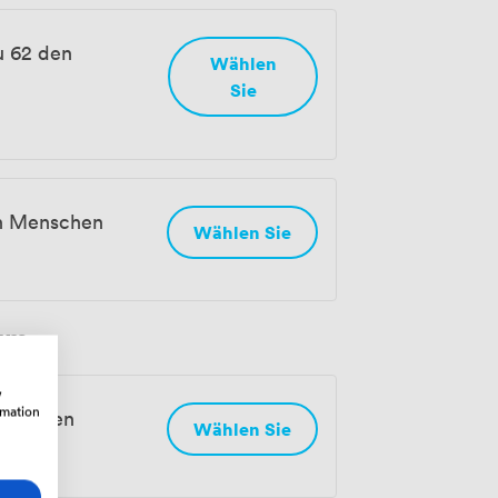
u 62 den
Wählen
Sie
en Menschen
Wählen Sie
aum
w
rmation
Menschen
Wählen Sie