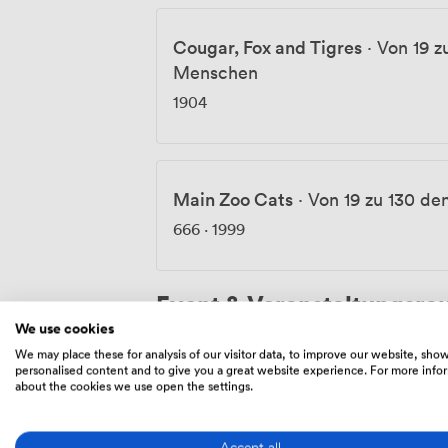
Cougar, Fox and Tigres
·
Von 19 z
Menschen
1904
Main Zoo Cats
·
Von 19 zu 130 d
666
·
1999
Event & Veranstaltungsr
We use cookies
We may place these for analysis of our visitor data, to improve our website, sho
personalised content and to give you a great website experience. For more info
The rooftop
·
Von 48 zu 80 den 
about the cookies we use open the settings.
5040
Accept all