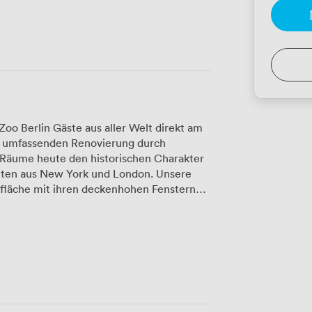
oo Berlin Gäste aus aller Welt direkt am
r umfassenden Renovierung durch
 Räume heute den historischen Charakter
 aus New York und London. Unsere
fläche mit ihren deckenhohen Fenstern
das Kranzler Eck. Wir können den Raum
e eine große Konferenz planen oder
chführen möchten. Der separate
Ihre Gäste beim Eintreffen oder für
Programmpunkten. Von hier aus gelangen
ders in den wärmeren Monaten geschätzt
n Aromen neu interpretiert. Nach Ihrem