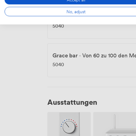
No, adjust
Grace Restaurant
·
Von 60 zu 10
5040
Grace bar
·
Von 60 zu 100 den M
5040
Ausstattungen