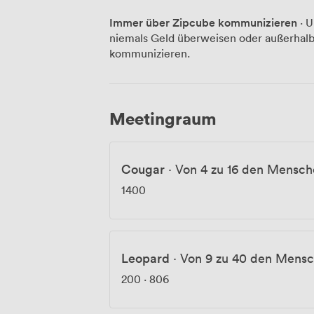
Event lädt die GRACE Bar zu klassischen
Immer über Zipcube kommunizieren
· U
Für mehrtägige Veranstaltungen steht u
niemals Geld überweisen oder außerhalb
hauseigene Fitnesscenter zur Verfügung
kommunizieren.
gerne bei allen Fragen rund um Ihren Au
können Sie den Tag bei einem spektakulär
Direkt am Bahnhof Zoologischer Garten 
bequem mit allen Verkehrsmitteln. Ob Fi
Meetingraum
mehrtägige Konferenz – wir bieten Ihn
Hauptstadt.
Cougar
·
Von 4 zu 16 den Mensch
1400
Leopard
·
Von 9 zu 40 den Mens
200
·
806