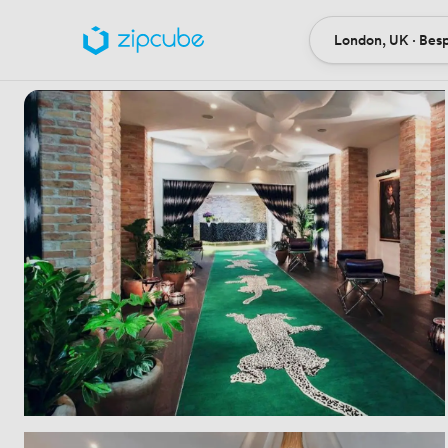
London, UK · Bes
Ort