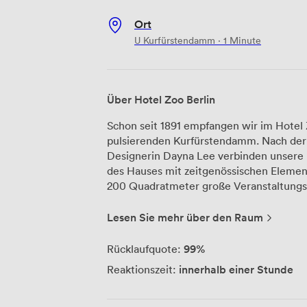
Ort
U Kurfürstendamm · 1 Minute
Über Hotel Zoo Berlin
Schon seit 1891 empfangen wir im Hotel Z
pulsierenden Kurfürstendamm. Nach de
Designerin Dayna Lee verbinden unsere
des Hauses mit zeitgenössischen Elementen
200 Quadratmeter große Veranstaltungs
bietet einen beeindruckenden Blick auf 
flexibel unterteilen – je nachdem, ob Si
Lesen Sie mehr über den Raum
mehrere kleinere Meetings parallel dur
Empfangsbereich eignet sich perfekt für 
99%
Rücklaufquote:
entspannte Kaffeepausen zwischen den 
innerhalb einer Stunde
Reaktionszeit:
Sie auch auf unsere Balkone, die beson
werden. Im GRACE Restaurant verwöhnt unser Küchenteam Sie mit einer Küche,
die traditionelle Gerichte mit exotische