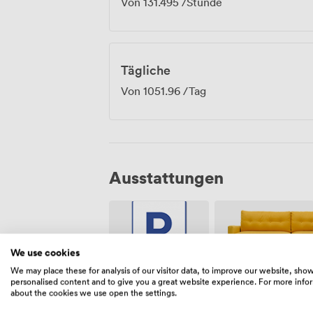
Von
131.495
/Stunde
Tägliche
Von
1051.96
/Tag
Ausstattungen
We use cookies
We may place these for analysis of our visitor data, to improve our website, sho
personalised content and to give you a great website experience. For more info
Freiflächen
Kostenloses
about the cookies we use open the settings.
(gemeinsam)
Parken auf
dem