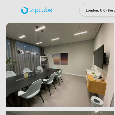
London, UK · Bes
Ort