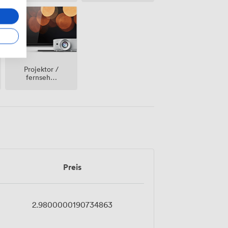
Projektor /
fernseher
/
bildschirm
Preis
2.9800000190734863