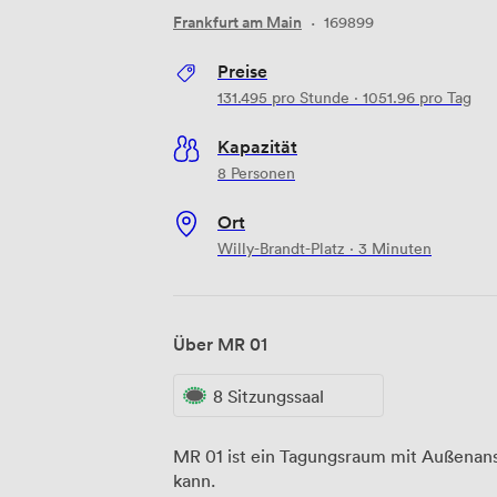
Frankfurt am Main
·
169899
Preise
131.495
pro Stunde
·
1051.96
pro Tag
Kapazität
8 Personen
Ort
Willy-Brandt-Platz · 3 Minuten
Über MR 01
8 Sitzungssaal
MR 01 ist ein Tagungsraum mit Außenans
kann.