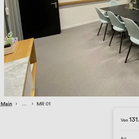
 › 
 › 
 Main
MR 01
131
Von
Art