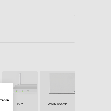
w
rmation
Wifi
Whiteboards