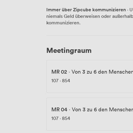
einem produktiven Arbeitstag laden un
Immer über Zipcube kommunizieren
· U
ein, oder Sie genießen den Ausblick von
niemals Geld überweisen oder außerhalb
stehen Ladestationen zur Verfügung, und
kommunizieren.
hauseigenen Park einen ruhigen Rückzugsort. Die Lage im Fra
Finanzviertel bedeutet für Sie kurze We
erreichbar, Restaurants und Geschäfte 
MMK Museum für Moderne Kunst, die grü
Meetingraum
Frankfurt liegen nur wenige Gehminuten 
in entspannter Atmosphäre oder kulture
MR 02
·
Von 3 zu 6 den Mensche
107
·
854
MR 04
·
Von 3 zu 6 den Mensche
107
·
854