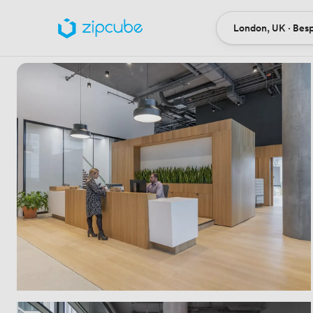
London, UK · Bes
Ort