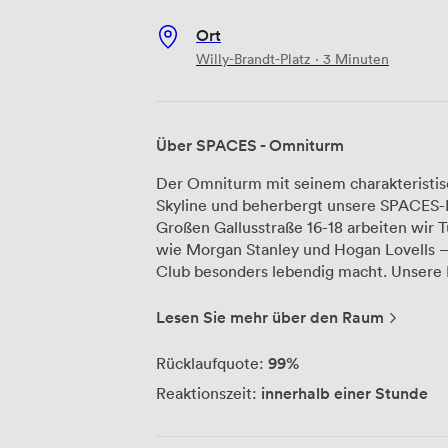
Ort
Willy-Brandt-Platz · 3 Minuten
Über SPACES - Omniturm
Der Omniturm mit seinem charakteristis
Skyline und beherbergt unsere SPACES-Bü
Großen Gallusstraße 16-18 arbeiten wir
wie Morgan Stanley und Hogan Lovells –
Club besonders lebendig macht. Unsere Räumlichkeiten erstrecken sich über fünf
Etagen, die dank der großzügigen Fenst
natürlichem Licht durchflutet werden. Wi
Lesen Sie mehr über den Raum
Arbeiten, offene Gemeinschaftsbereiche
professionell ausgestattete Konferenz- 
99%
Rücklaufquote:
Team kümmert sich um alle organisatorisc
innerhalb einer Stunde
Reaktionszeit:
Geschäft konzentrieren können. Die technische Ausstattung haben wir auf
höchstem Niveau gehalten – unser super
Videokonferenzen und Datentransfers o