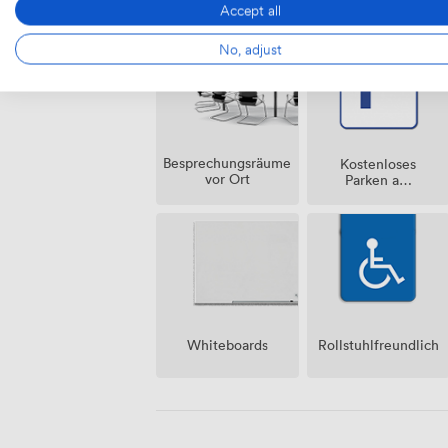
Ausstattungen
Accept all
No, adjust
Besprechungsräume
Kostenloses
vor Ort
Parken auf
dem
Grundstück
Whiteboards
Rollstuhlfreundlich