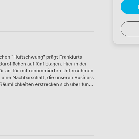
chen "Hüftschwung" prägt Frankfurts
roflächen auf fünf Etagen. Hier in der
 Tür an Tür mit renommierten Unternehmen
 eine Nachbarschaft, die unseren Business
erfronten des 45-stöckigen Gebäudes von
r bieten private Büros für konzentriertes
 für den kreativen Austausch und
und Tagungsräume für Ihre Meetings. Unser
hen Details, während Sie sich auf Ihr
schnelles WLAN sorgt dafür, dass
hne Verzögerung funktionieren. Nach