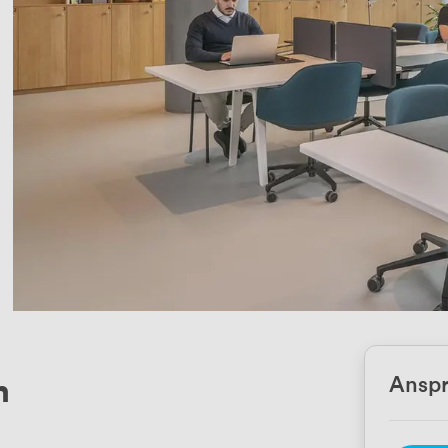
m
Anspr