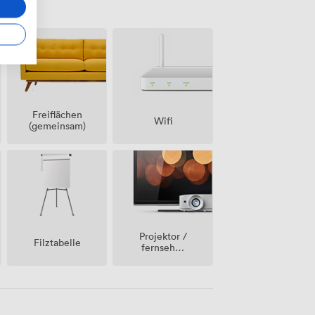
Freiflächen
Wifi
(gemeinsam)
Projektor /
Filztabelle
fernseher
/
bildschirm