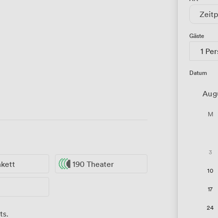
Zeitp
Gäste
1 Pe
Datum
Aug
M
3
nkett
190 Theater
10
17
24
ts.