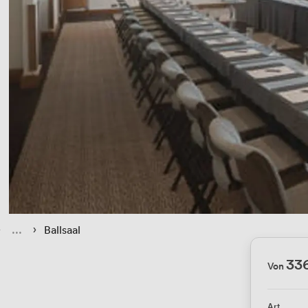
› 
 › 
Ballsaal
33
Von
Art