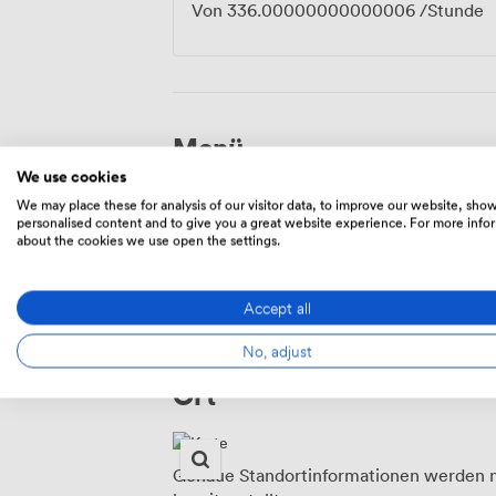
Von
336.00000000000006
/Stunde
Menü
We use cookies
We may place these for analysis of our visitor data, to improve our website, sho
personalised content and to give you a great website experience. For more info
Food And Drink
about the cookies we use open the settings.
Accept all
No, adjust
Ort
Genaue Standortinformationen werden n