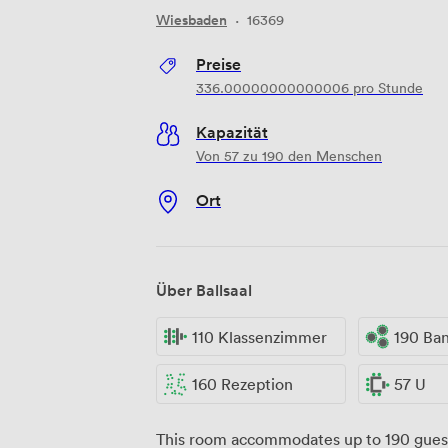
Wiesbaden
·
16369
Preise
336.00000000000006
pro Stunde
Kapazität
Von 57 zu 190 den Menschen
Ort
Über Ballsaal
110 Klassenzimmer
190 Ba
160 Rezeption
57 U
This room accommodates up to 190 gues