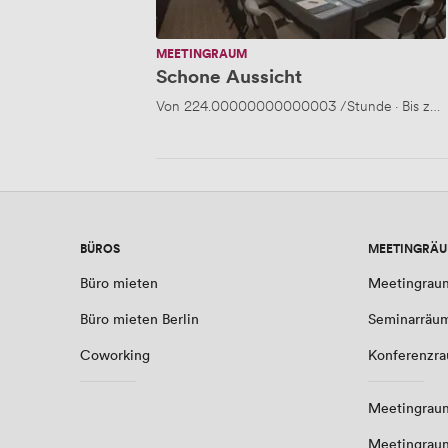
MEETINGRAUM
Schone Aussicht
Von
224.00000000000003
/Stunde
·
Bis zu 
BÜROS
MEETINGRÄ
Büro mieten
Meetingrau
Büro mieten Berlin
Seminarräu
Coworking
Konferenzr
Meetingraum
Meetingrau