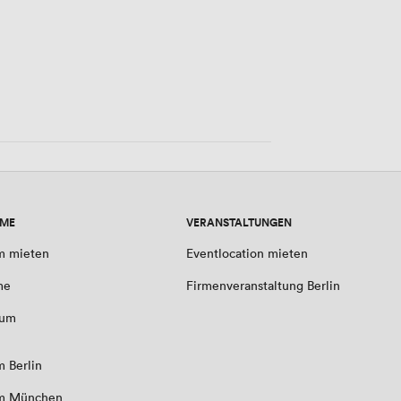
70 Personen
UME
VERANSTALTUNGEN
m mieten
Eventlocation mieten
me
Firmenveranstaltung Berlin
aum
 Berlin
m München