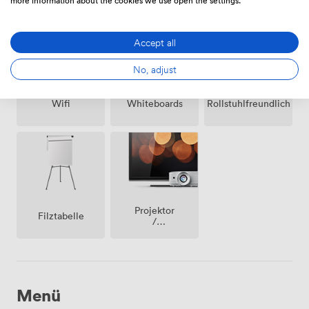
more information about the cookies we use open the settings.
dem
Grundstück
Accept all
No, adjust
Wifi
Whiteboards
Rollstuhlfreundlich
Projektor
Filztabelle
/
fernseher
/
bildschirm
Menü