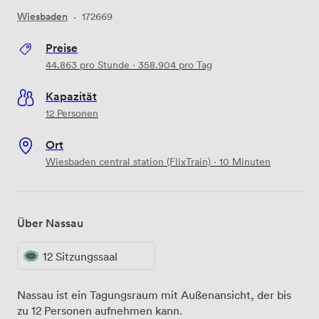
Wiesbaden
·
172669
Preise
44.863
pro Stunde
·
358.904
pro Tag
Kapazität
12 Personen
Ort
Wiesbaden central station (FlixTrain) · 10 Minuten
Über Nassau
12 Sitzungssaal
Nassau ist ein Tagungsraum mit Außenansicht, der bis
zu 12 Personen aufnehmen kann.