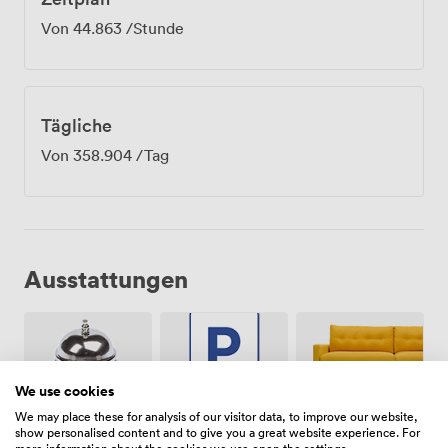
Von
44.863
/Stunde
Tägliche
Von
358.904
/Tag
Ausstattungen
We use cookies
We may place these for analysis of our visitor data, to improve our website,
Freiflächen
Kostenloses
show personalised content and to give you a great website experience. For
Rezeption
(gemeinsam)
Parken auf