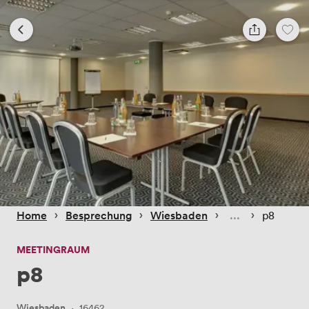
 › 
 › 
 › 
 › 
Home
Besprechung
Wiesbaden
p8
MEETINGRAUM
p8
Wiesbaden
·
16462