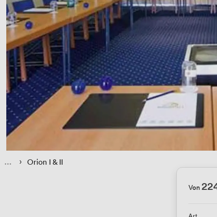
 › 
Orion I & II
22
Von
Art