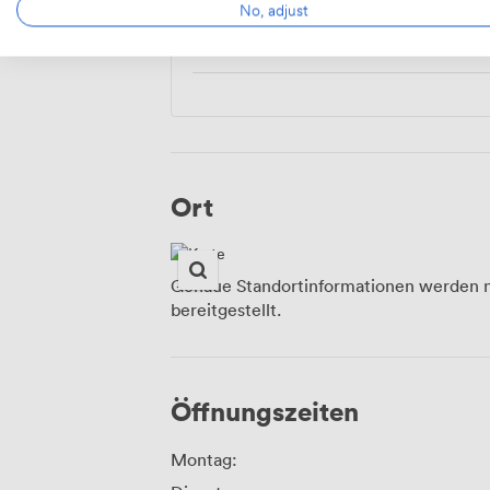
No, adjust
Food And Drink
Ort
Genaue Standortinformationen werden n
bereitgestellt.
Öffnungszeiten
Montag: