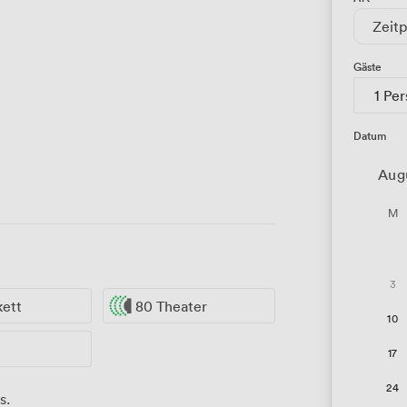
Zeitp
Gäste
1 Pe
Datum
Aug
M
3
kett
80 Theater
10
17
24
s.