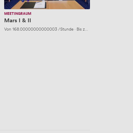
MEETINGRAUM
Mars I & II
70 Personen
Von
168.00000000000003
/Stunde
·
Bis zu 60 Personen
50 Personen