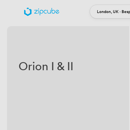
London, UK · Bes
Ort
Orion I & II