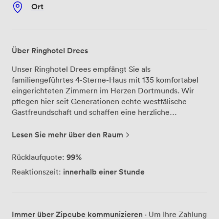
Ort
Über Ringhotel Drees
Unser Ringhotel Drees empfängt Sie als
familiengeführtes 4-Sterne-Haus mit 135 komfortabel
eingerichteten Zimmern im Herzen Dortmunds. Wir
pflegen hier seit Generationen echte westfälische
Gastfreundschaft und schaffen eine herzliche
Atmosphäre, in der sich unsere Gäste vom ersten
Moment an wohlfühlen. Für Ihre Tagungen und
Lesen Sie mehr über den Raum
Konferenzen bieten wir 13 klimatisierte Räume, die wir
flexibel für 5 bis 120 Personen einrichten. Alle Räume
99%
Rücklaufquote:
verfügen über Tageslicht und moderne
innerhalb einer Stunde
Reaktionszeit:
Präsentationstechnik – von der kleinen Besprechung
bis zur großen Konferenz finden wir gemeinsam mit
Ihnen die passende Lösung. Unsere erfahrenen
Mitarbeiter unterstützen Sie bei der Planung und
Immer über Zipcube kommunizieren
· Um Ihre Zahlung