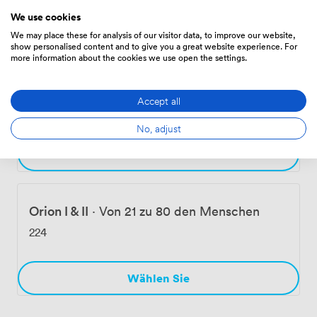
We use cookies
Wählen Sie
We may place these for analysis of our visitor data, to improve our website,
show personalised content and to give you a great website experience. For
more information about the cookies we use open the settings.
Consul
·
Von 24 zu 70 den Menschen
Accept all
224
No, adjust
Wählen Sie
Orion I & II
·
Von 21 zu 80 den Menschen
224
Wählen Sie