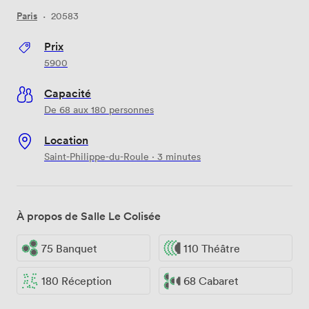
Paris
·
20583
Prix
5900
Capacité
De 68 aux 180 personnes
Location
Saint-Philippe-du-Roule · 3 minutes
À propos de Salle Le Colisée
75 Banquet
110 Théâtre
180 Réception
68 Cabaret