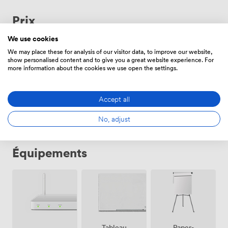
Prix
We use cookies
We may place these for analysis of our visitor data, to improve our website,
5900
Prix fixe
|
de
show personalised content and to give you a great website experience. For
more information about the cookies we use open the settings.
Lu – Di
09:00
-
de
5900
frais de location
23:00
Accept all
No, adjust
Équipements
Tableau
Paper-