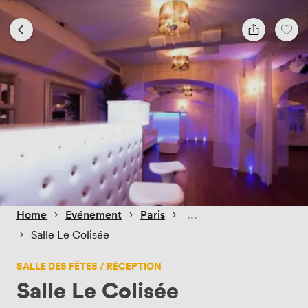
 › 
 › 
 › 
Home
Evénement
Paris
 › 
Salle Le Colisée
SALLE DES FÊTES / RÉCEPTION
Salle Le Colisée