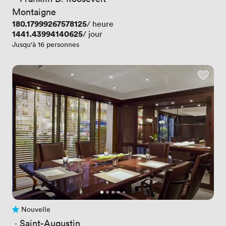
Montaigne
Prix
180.17999267578125
/ heure
Prix
1441.43994140625
/ jour
Jusqu'à 16 personnes
Nouvelle
Pas encore d'avis
 · 
Saint-Augustin