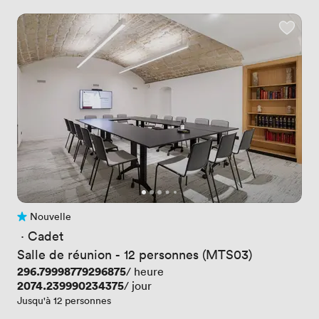
Nouvelle
Pas encore d'avis
 · 
Cadet
Salle de réunion - 12 personnes (MTS03)
Prix
296.79998779296875
/ heure
Prix
2074.239990234375
/ jour
Jusqu'à 12 personnes