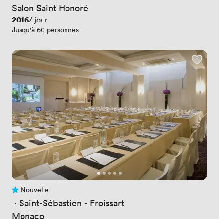
Salon Saint Honoré
Prix
2016
/ jour
Jusqu'à 60 personnes
Nouvelle
Pas encore d'avis
 · 
Saint-Sébastien - Froissart
Monaco