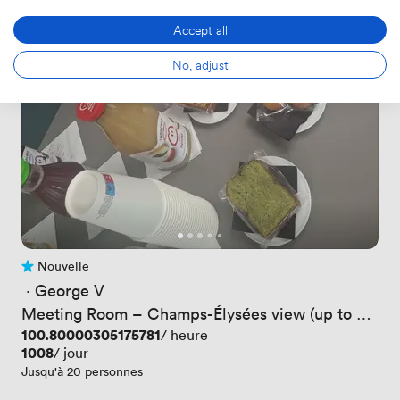
Accept all
No, adjust
Nouvelle
Pas encore d'avis
 · 
George V
Meeting Room – Champs-Élysées view (up to 20
Persons)
Prix
100.80000305175781
/ heure
Prix
1008
/ jour
Jusqu'à 20 personnes