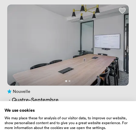
Nouvelle
Pas encore d'avis
 · 
Quatre-Septembre
OP208
We use cookies
Prix
170.24000549316406
/ heure
We may place these for analysis of our visitor data, to improve our website,
Prix
1195.0400390625
/ jour
show personalised content and to give you a great website experience. For
Jusqu'à 10 personnes
more information about the cookies we use open the settings.