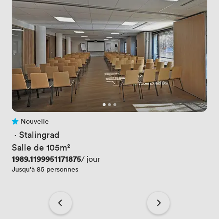
Nouvelle
Pas encore d'avis
 · 
Stalingrad
Salle de 105m²
Prix
1989.1199951171875
/ jour
Jusqu'à 85 personnes