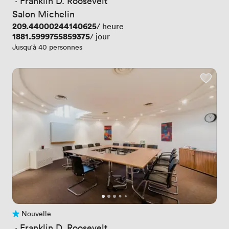
 · 
Franklin D. Roosevelt
Salon Michelin
Prix
209.44000244140625
/ heure
Prix
1881.5999755859375
/ jour
Jusqu'à 40 personnes
Nouvelle
Pas encore d'avis
 · 
Franklin D. Roosevelt