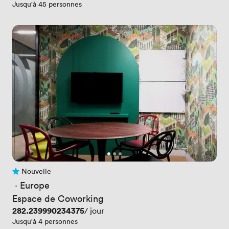
Jusqu'à 45 personnes
Nouvelle
Pas encore d'avis
 · 
Europe
Espace de Coworking
Prix
282.239990234375
/ jour
Jusqu'à 4 personnes