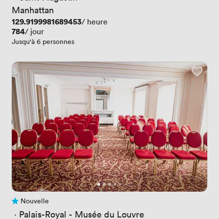
Manhattan
Prix
129.9199981689453
/ heure
Prix
784
/ jour
Jusqu'à 6 personnes
Nouvelle
Pas encore d'avis
 · 
Palais-Royal - Musée du Louvre