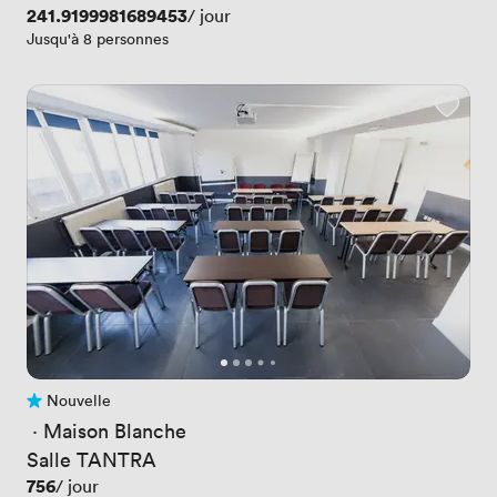
Prix
241.9199981689453
/ jour
Jusqu'à 8 personnes
Nouvelle
Pas encore d'avis
 · 
Maison Blanche
Salle TANTRA
Prix
756
/ jour