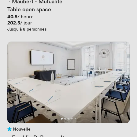
 · 
Maubert - Mutualité
Table open space
Prix
40.5
/ heure
Prix
202.5
/ jour
Jusqu'à 8 personnes
Nouvelle
Pas encore d'avis