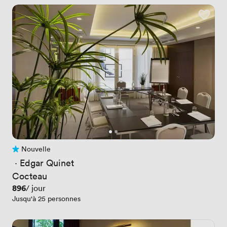
Nouvelle
Pas encore d'avis
 · 
Edgar Quinet
Cocteau
Prix
896
/ jour
Jusqu'à 25 personnes