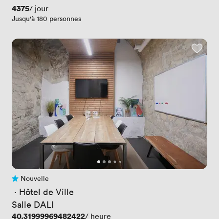
Prix
4375
/ jour
Jusqu'à 180 personnes
Nouvelle
Pas encore d'avis
 · 
Hôtel de Ville
Salle DALI
Prix
40.31999969482422
/ heure