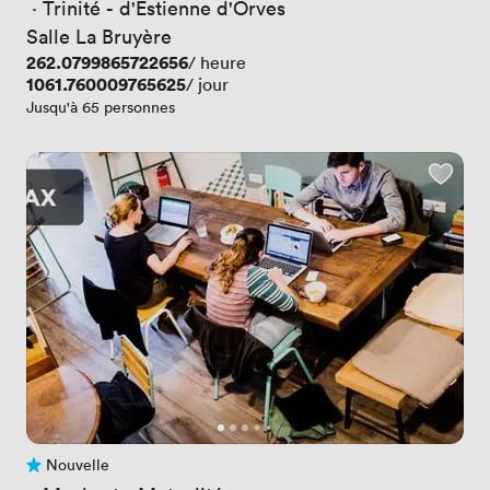
 · 
Trinité - d'Estienne d'Orves
Salle La Bruyère
Prix
262.0799865722656
/ heure
Prix
1061.760009765625
/ jour
Jusqu'à 65 personnes
Nouvelle
Pas encore d'avis