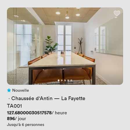
Nouvelle
Pas encore d'avis
 · 
Chaussée d'Antin — La Fayette
TA001
Prix
127.68000030517578
/ heure
Prix
896
/ jour
Jusqu'à 6 personnes