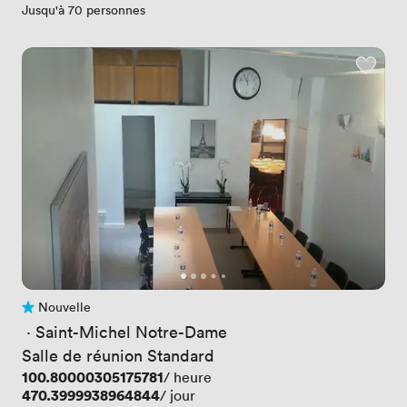
Jusqu'à 70 personnes
Nouvelle
Pas encore d'avis
 · 
Saint-Michel Notre-Dame
Salle de réunion Standard
Prix
100.80000305175781
/ heure
Prix
470.3999938964844
/ jour