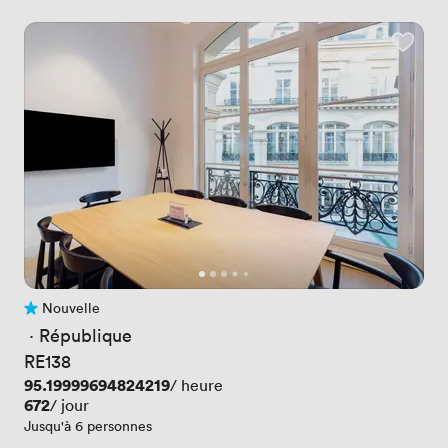
Nouvelle
Pas encore d'avis
 · 
République
RE138
Prix
95.19999694824219
/ heure
Prix
672
/ jour
Jusqu'à 6 personnes