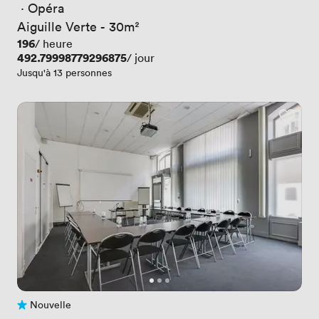
 · 
Opéra
Aiguille Verte - 30m²
Prix
196
/ heure
Prix
492.79998779296875
/ jour
Jusqu'à 13 personnes
Nouvelle
Pas encore d'avis