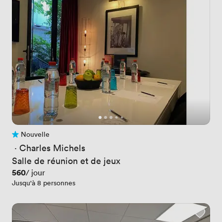
Nouvelle
Pas encore d'avis
 · 
Charles Michels
Salle de réunion et de jeux
Prix
560
/ jour
Jusqu'à 8 personnes