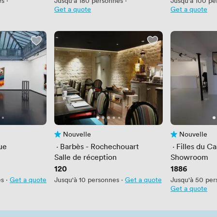
es
·
Jusqu'à 180 personnes
·
Jusqu'à 100 pe
soirées festives !
Get a quote
Get a quote
Nouvelle
Nouvelle
Pas encore d'avis
Pas encore d'av
ue
 · 
Barbès - Rochechouart
 · 
Filles du Ca
Salle de réception
Showroom
Prix
120
Prix
1886
es
·
Get a quote
Jusqu'à 10 personnes
·
Get a quote
Jusqu'à 50 per
Get a quote