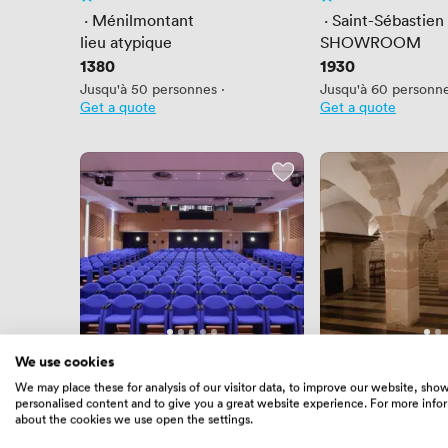
Pas encore d'avis
Pas encore d'avis
 · 
Ménilmontant
 · 
Saint-Sébastien 
lieu atypique
SHOWROOM
Prix
1380
Prix
1930
Jusqu'à 50 personnes
·
Jusqu'à 60 personn
Get a quote
Get a quote
We use cookies
Nouvelle
Nouvelle
Pas encore d'avis
Pas encore d'avis
We may place these for analysis of our visitor data, to improve our website, sho
 · 
Paris Gare de Lyon
 · 
Arts et Métiers
personalised content and to give you a great website experience. For more info
Auditorium
Cave Voûtée - Ate
about the cookies we use open the settings.
Prix
6450
Prix
1200