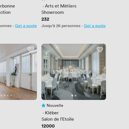
is
Pas encore d'avis
orbonne
 · 
Arts et Métiers
ection
Showroom
Prix
232
sonnes
·
Get a quote
Jusqu'à 26 personnes
·
Get a quote
Nouvelle
is
Pas encore d'avis
 · 
Kléber
Salon de l'Etoile
Prix
12000