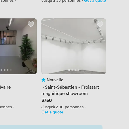
rsonnes
·
Jusqu'à 35 personnes
·
Get a quote
Nouvelle
is
Pas encore d'avis
lvaire
 · 
Saint-Sébastien - Froissart
magnifique showroom
Prix
3750
sonnes
·
Jusqu'à 300 personnes
·
Get a quote