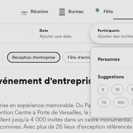
Réunion
Bureau
Fête
Date
Participants
Ajouter une date
Ajouter des invité
Réception d'entreprise
Fête d'anniversaire
Annivers
Personnes
Bar
Pub
Boîte de nuit
Restauration privée
Hô
Suggestions
vénement d'entreprise Paris
Lumière naturelle
Lieux uniques
Art
Théâtre
8
10
Mariage
Moderne contemporain
75
100
ise en expérience mémorable. Du Palais Brongniart, a
tion Centre à Porte de Versailles, la capitale offre un
eillent jusqu'à 4 000 invités dans un cadre monumental
 convives. Avec plus de 26 lieux d'exception référencés 