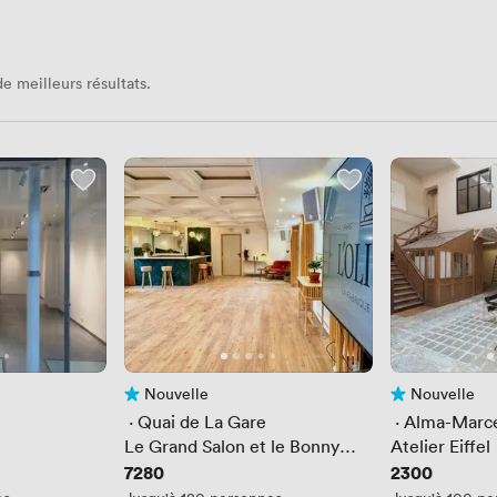
e meilleurs résultats.
Nouvelle
Nouvelle
Pas encore d'avis
Pas encore d'av
 · 
Quai de La Gare
 · 
Alma-Marc
Le Grand Salon et le Bonny
Atelier Eiffel
Beach : deux espaces
Prix
7280
Prix
2300
atypiques pour de belles