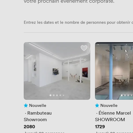
votre prochain événement corporate.
Entrez les dates et le nombre de personnes pour obtenir d
Nouvelle
Nouvelle
Pas encore d'avis
Pas encore d'avis
 · 
Rambuteau
 · 
Étienne Marcel
Showroom
SHOWROOM
Prix
2080
Prix
1729