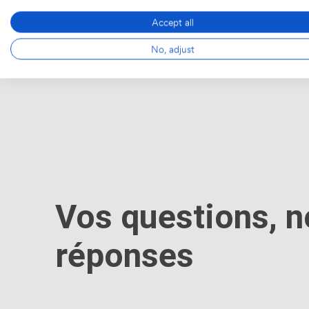
Jusqu'à 270 personnes
·
Jusqu'à 60 personn
Get a quote
Get a quote
Accept all
No, adjust
Vos questions, n
réponses