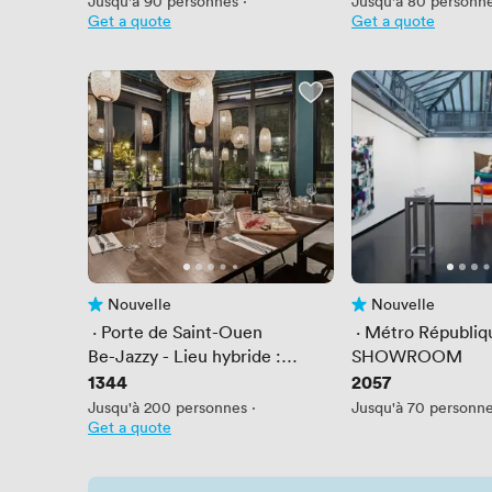
Jusqu'à 90 personnes
·
Jusqu'à 80 personn
Get a quote
Get a quote
Nouvelle
Nouvelle
Pas encore d'avis
Pas encore d'avis
 · 
Porte de Saint-Ouen
 · 
Métro Républiq
Be-Jazzy - Lieu hybride :
SHOWROOM
créatif et gourmand - 500m2
Prix
1344
Prix
2057
d'espaces
Jusqu'à 200 personnes
·
Jusqu'à 70 personn
Get a quote