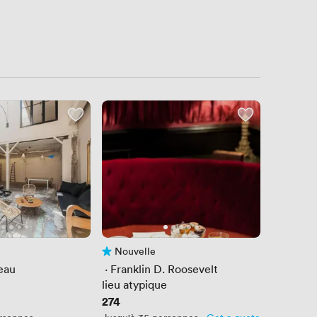
Nouvelle
is
Pas encore d'avis
eau
 · 
Franklin D. Roosevelt
lieu atypique
Prix
274