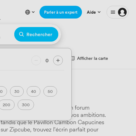
Parler à un expert
Aide
Rechercher
s
Afficher la carte
aire de mariage
0
tel
Sport
20
30
40
50
200
300
ncienne Bourse reconvertie en forum
e palette exceptionnelle pour vos ambitions.
, tandis que le Pavillon Cambon Capucines
sur Zipcube, trouvez l'écrin parfait pour