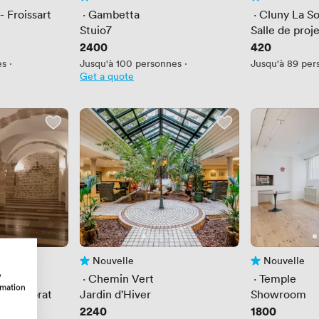
Pas encore d'avis
Pas encore d'av
- Froissart
 · 
Gambetta
 · 
Cluny La S
Stuio7
Salle de proj
Prix
2400
Prix
420
es
·
Jusqu'à 100 personnes
·
Jusqu'à 89 per
Get a quote
Nouvelle
Nouvelle
Pas encore d'avis
Pas encore d'av
w
 · 
Chemin Vert
 · 
Temple
rmation
lier Dorat
Jardin d'Hiver
Showroom
Prix
2240
Prix
1800