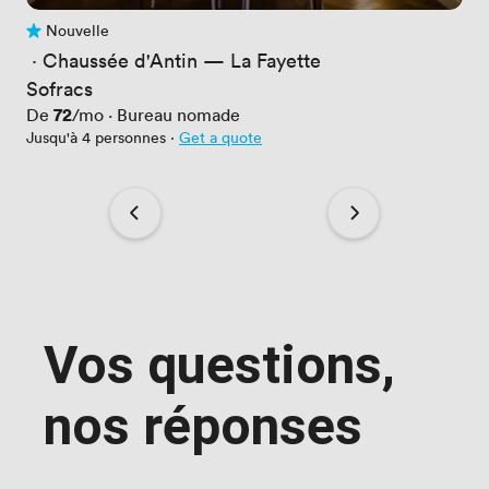
Nouvelle
Pas encore d'avis
 · 
Chaussée d'Antin — La Fayette
Sofracs
Prix
72
De
/mo
·
Bureau nomade
Jusqu'à 4 personnes
·
Get a quote
Vos questions,
nos réponses