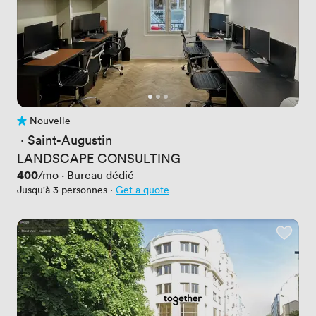
Nouvelle
Pas encore d'avis
 · 
Saint-Augustin
LANDSCAPE CONSULTING
Prix
400
/mo
·
Bureau dédié
Jusqu'à 3 personnes
·
Get a quote