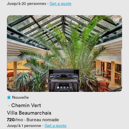
Jusqu'à 20 personnes
·
Get a quote
Nouvelle
Pas encore d'avis
 · 
Chemin Vert
Villa Beaumarchais
Prix
720
/mo
·
Bureau nomade
Jusqu'à 1 personne
·
Get a quote