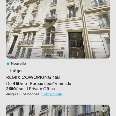
Nouvelle
Pas encore d'avis
 · 
Liège
REMIX COWORKING 16B
Prix
415
De
/mo
·
Bureau dédié/nomade
Prix
2680
/mo
·
1
Private Office
Jusqu'à 8 personnes
·
Get a quote