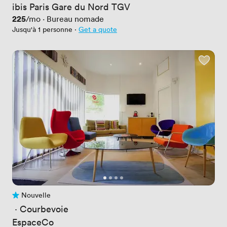
ibis Paris Gare du Nord TGV
Prix
225
/mo
·
Bureau nomade
Jusqu'à 1 personne
·
Get a quote
Nouvelle
Pas encore d'avis
 · 
Courbevoie
EspaceCo