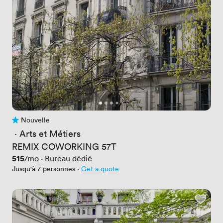
Nouvelle
Pas encore d'avis
 · 
Arts et Métiers
REMIX COWORKING 57T
Prix
515
/mo
·
Bureau dédié
Jusqu'à 7 personnes
·
Get a quote