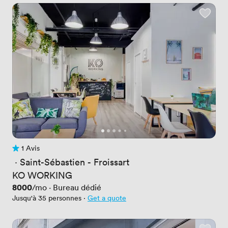
1 Avis
1 Avis
 · 
Saint-Sébastien - Froissart
KO WORKING
Prix
8000
/mo
·
Bureau dédié
Jusqu'à 35 personnes
·
Get a quote