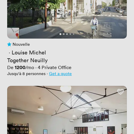
Nouvelle
Pas encore d'avis
 · 
Louise Michel
Together Neuilly
Prix
1200
De
/mo
·
4
Private Office
Jusqu'à 8 personnes
·
Get a quote