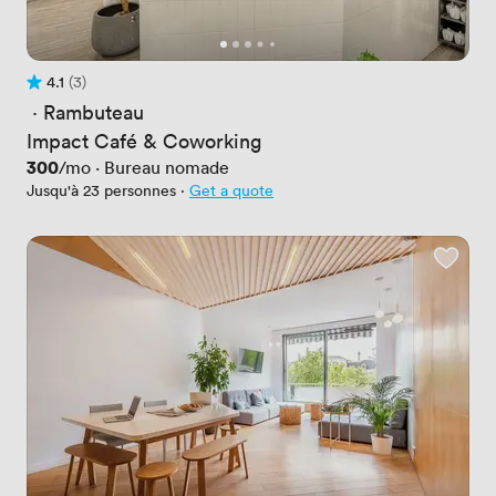
4.1
(3)
Avis 4.1 sur 5
3 Avis
 · 
Rambuteau
Impact Café & Coworking
Prix
300
/mo
·
Bureau nomade
Jusqu'à 23 personnes
·
Get a quote