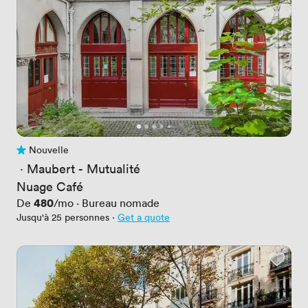
Nouvelle
Pas encore d'avis
 · 
Maubert - Mutualité
Nuage Café
Prix
480
De
/mo
·
Bureau nomade
Jusqu'à 25 personnes
·
Get a quote