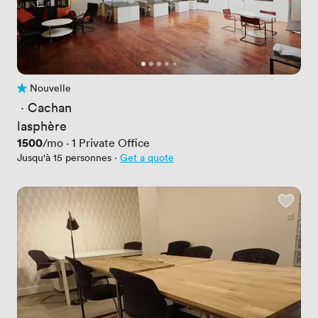
Nouvelle
Pas encore d'avis
 · 
Cachan
lasphère
Prix
1500
/mo
·
1
Private Office
Jusqu'à 15 personnes
·
Get a quote