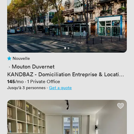
Nouvelle
Pas encore d'avis
 · 
Mouton Duvernet
KANDBAZ - Domiciliation Entreprise & Location
de bureaux - Montparnasse
Prix
145
/mo
·
1
Private Office
Jusqu'à 3 personnes
·
Get a quote