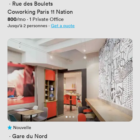
 · 
Rue des Boulets
Coworking Paris 11 Nation
Prix
800
/mo
·
1
Private Office
Jusqu'à 2 personnes
·
Get a quote
Nouvelle
Pas encore d'avis
 · 
Gare du Nord