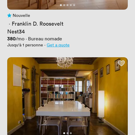
Nouvelle
Pas encore d'avis
 · 
Franklin D. Roosevelt
Nest34
Prix
380
/mo
·
Bureau nomade
Jusqu'à 1 personne
·
Get a quote