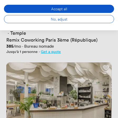
Accept all
No, adjust
Nouvelle
Pas encore d'avis
 · 
Temple
Remix Coworking Paris 3ème (République)
Prix
385
/mo
·
Bureau nomade
Jusqu'à 1 personne
·
Get a quote