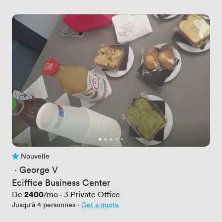
Nouvelle
Pas encore d'avis
 · 
George V
Eciffice Business Center
Prix
2400
De
/mo
·
3
Private Office
Jusqu'à 4 personnes
·
Get a quote