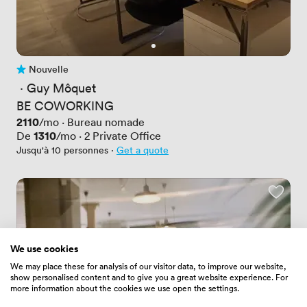
Nouvelle
Pas encore d'avis
 · 
Guy Môquet
BE COWORKING
Prix
2110
/mo
·
Bureau nomade
Prix
1310
De
/mo
·
2
Private Office
Jusqu'à 10 personnes
·
Get a quote
We use cookies
We may place these for analysis of our visitor data, to improve our website,
show personalised content and to give you a great website experience. For
more information about the cookies we use open the settings.