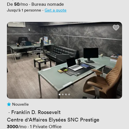
Prix
50
De
/mo
·
Bureau nomade
Jusqu'à 1 personne
·
Get a quote
Nouvelle
Pas encore d'avis
 · 
Franklin D. Roosevelt
Centre d'Affaires Elysées SNC Prestige
Prix
3000
/mo
·
1
Private Office