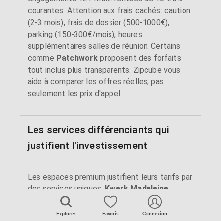
courantes. Attention aux frais cachés: caution
(2-3 mois), frais de dossier (500-1000€),
parking (150-300€/mois), heures
supplémentaires salles de réunion. Certains
comme
Patchwork
proposent des forfaits
tout inclus plus transparents. Zipcube vous
aide à comparer les offres réelles, pas
seulement les prix d'appel.
Les services différenciants qui
justifient l'investissement
Les espaces premium justifient leurs tarifs par
des services uniques.
Kwerk Madeleine
propose studio yoga et méditation avec cours
inclus.
The Bureau
offre un programme 'The
Explorez
Favoris
Connexion