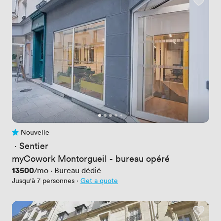
Nouvelle
Pas encore d'avis
 · 
Sentier
myCowork Montorgueil - bureau opéré
Prix
13500
/mo
·
Bureau dédié
Jusqu'à 7 personnes
·
Get a quote