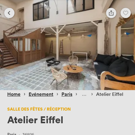
 › 
 › 
 › 
 › 
Home
Evénement
Paris
Atelier Eiffel
SALLE DES FÊTES / RÉCEPTION
Atelier Eiffel
Paris
·
36926