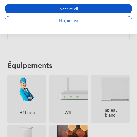
2300
Prix fixe
|
de
Accept all
Lu – Di
08:00
-
de
2300
frais de location
No, adjust
23:00
Équipements
Tableau
Hôtesse
Wifi
blanc