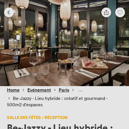
 › 
 › 
 › 
Home
Evénement
Paris
 › 
Be-Jazzy - Lieu hybride : créatif et gourmand -
500m2 d'espaces
SALLE DES FÊTES / RÉCEPTION
Be-Jazzy - Lieu hybride :