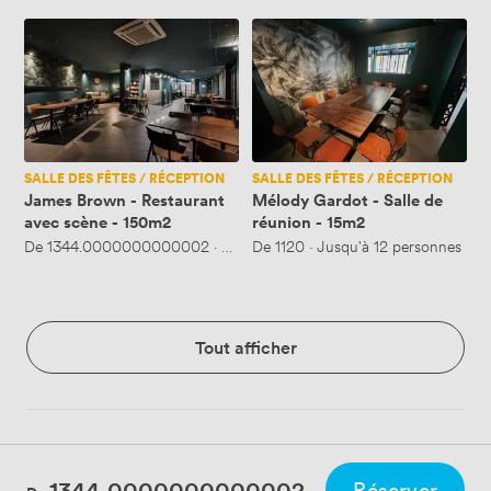
James
Mélody
Brown
Gardot
-
-
Restaurant
Salle
avec
de
scène
réunion
-
-
SALLE DES FÊTES / RÉCEPTION
SALLE DES FÊTES / RÉCEPTION
150m2
15m2
James Brown - Restaurant
Mélody Gardot - Salle de
avec scène - 150m2
réunion - 15m2
De
1344.0000000000002
·
Jusqu'à 200 personnes
De
1120
·
Jusqu'à 12 personnes
Tout afficher
1344.0000000000002
Réserver