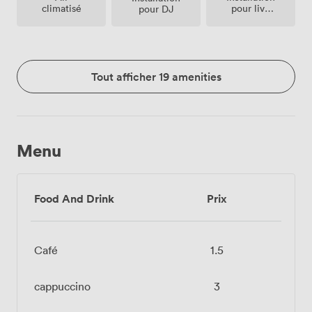
climatisé
pour live
pour DJ
band
Tout afficher 19 amenities
Menu
Food And Drink
Prix
Café
1.5
cappuccino
3