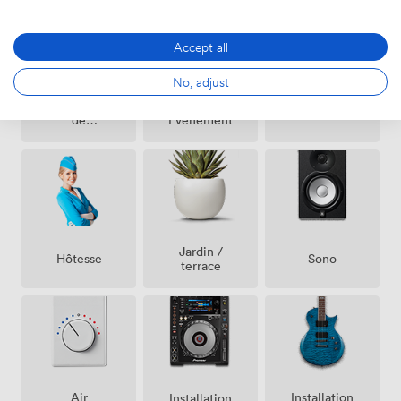
Accept all
No, adjust
Agent(s)
Coordinateur
Vestiaire
de
Évènement
Sécurité
Jardin /
Hôtesse
Sono
terrace
Air
Installation
Installation