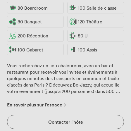
80 Boardroom
100 Salle de classe
80 Banquet
120 Théâtre
200 Réception
80 U
100 Cabaret
100 Assis
Vous recherchez un lieu chaleureux, avec un bar et
restaurant pour recevoir vos invités et événements à
quelques minutes des transports en commun et facile
d'accès dans Paris ? Découvrez Be-Jazzy, qui accueille
votre évènement (jusqu’à 200 personnes) dans 500 m2
pour un petit déjeuner, un déjeuner, un afterwork, un
dîner, un concert ou un spectacle ! Be-Jazzy, c’est un
En savoir plus sur l'espace
lieu de vie avec 1 restaurant, 2 bars, 2 scènes et une
grande terrasse. Notre tiers-lieu culturel, bar et
Contacter l'hôte
restaurant vous propose 4 espaces modulables aux
ambiances adaptées à chaque envie de la journée.