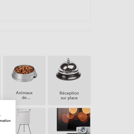
Animaux
Réception
de
sur place
compagnie
acceptés
w
rmation