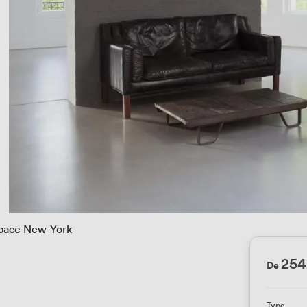
pace New-York
254
De
Type