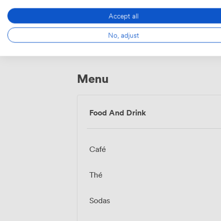
Accept all
Espace de
Wifi
repos
(partagé)
No, adjust
Menu
Food And Drink
Café
Thé
Sodas