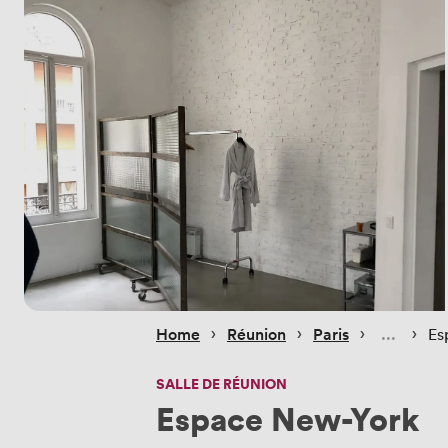
 › 
 › 
 › 
 › 
Home
Réunion
Paris
Es
SALLE DE RÉUNION
Espace New-York