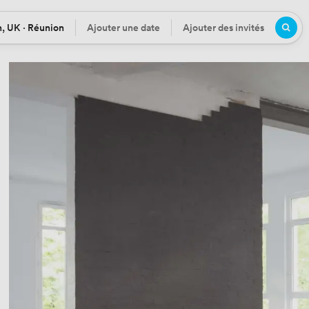
, UK · Réunion
Ajouter une date
Ajouter des invités
n
Date
Participants