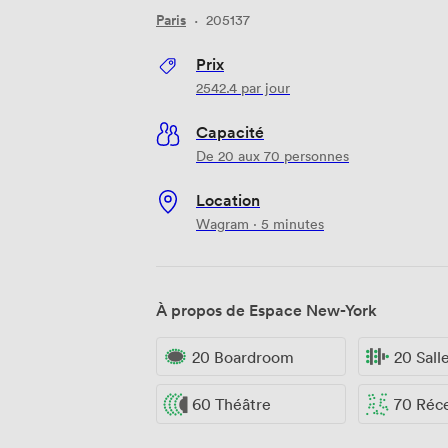
Paris
·
205137
Prix
2542.4
par jour
Capacité
De 20 aux 70 personnes
Location
Wagram · 5 minutes
À propos de Espace New-York
20 Boardroom
20 Sall
60 Théâtre
70 Réc