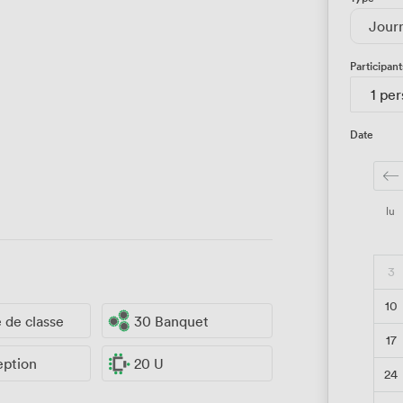
Jour
Participant
1 pe
Date
lu
3
10
e de classe
30 Banquet
17
eption
20 U
24