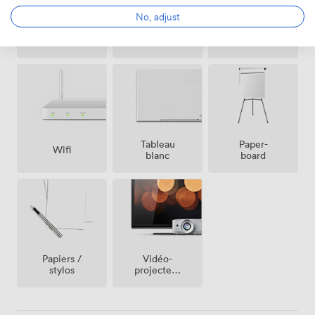
No, adjust
Espace
Réception
Sono
fumeur
sur place
Tableau
Paper-
Wifi
blanc
board
Vidéo-
Papiers /
projecteur
stylos
/ écran