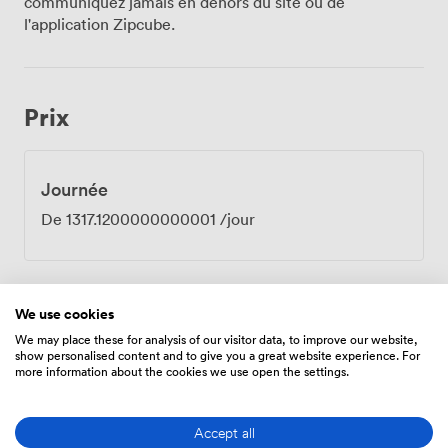
communiquez jamais en dehors du site ou de
l'application Zipcube.
Prix
Journée
De
1317.1200000000001
/jour
We use cookies
Équipements
We may place these for analysis of our visitor data, to improve our website,
show personalised content and to give you a great website experience. For
more information about the cookies we use open the settings.
Accept all