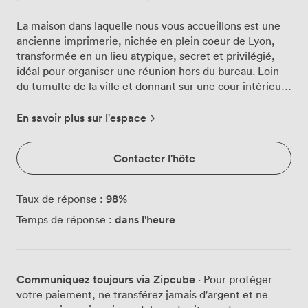
La maison dans laquelle nous vous accueillons est une
ancienne imprimerie, nichée en plein coeur de Lyon,
transformée en un lieu atypique, secret et privilégié,
idéal pour organiser une réunion hors du bureau. Loin
du tumulte de la ville et donnant sur une cour intérieure
privative, cette salle de travail s'adapte à tous vos
événements: séminaire, réunion, formation,
En savoir plus sur l'espace
team building, showroom, présentation, lancement
produit, conférence… Grâce à sa décoration colorée et
Contacter l'hôte
lumineuse, la location de cet espace vous permet de
travailler, échanger, réfléchir, partager, vous restaurer
et vous détendre en toute sérénité.
98
%
Taux de réponse :
dans l'heure
Temps de réponse :
Communiquez toujours via Zipcube
· Pour protéger
votre paiement, ne transférez jamais d'argent et ne