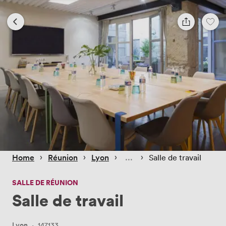
 › 
 › 
 › 
 › 
Home
Réunion
Lyon
Salle de travail
SALLE DE RÉUNION
Salle de travail
Lyon
·
147133