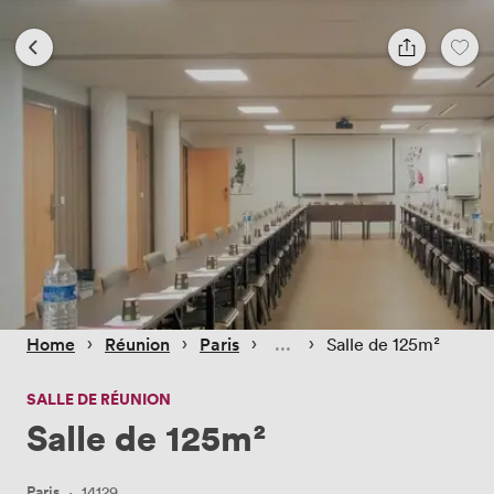
 › 
 › 
 › 
 › 
Home
Réunion
Paris
Salle de 125m²
SALLE DE RÉUNION
Salle de 125m²
Paris
·
14129