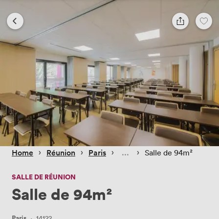
 › 
 › 
 › 
 › 
Home
Réunion
Paris
Salle de 94m²
SALLE DE RÉUNION
Salle de 94m²
Paris
·
14122