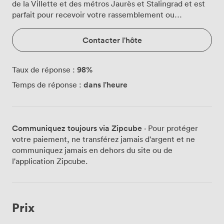
de la Villette et des métros Jaurès et Stalingrad et est
parfait pour recevoir votre rassemblement ou
événement professionnel; réunion, formation,
masterclass, séminaire, conférence, présentation,
Contacter l'hôte
98
%
Taux de réponse :
dans l'heure
Temps de réponse :
Communiquez toujours via Zipcube
· Pour protéger
votre paiement, ne transférez jamais d'argent et ne
communiquez jamais en dehors du site ou de
l'application Zipcube.
Prix