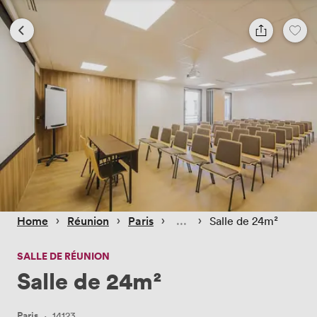
 › 
 › 
 › 
 › 
Home
Réunion
Paris
Salle de 24m²
SALLE DE RÉUNION
Salle de 24m²
Paris
·
14123