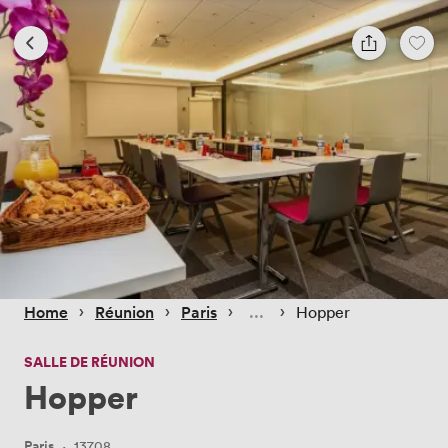
 › 
 › 
 › 
 › 
Home
Réunion
Paris
Hopper
SALLE DE RÉUNION
Hopper
Paris
·
13708