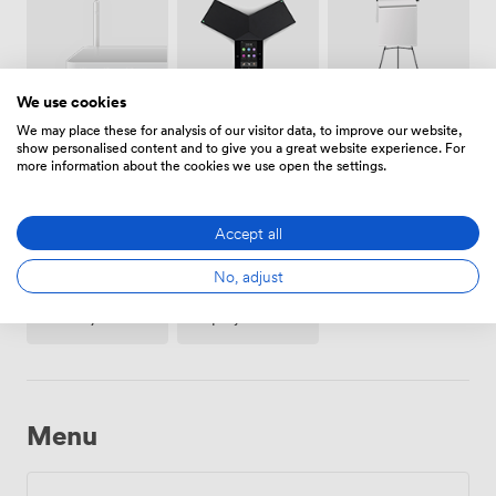
We use cookies
Téléphone
Paper-
Wifi
We may place these for analysis of our visitor data, to improve our website,
conférence
board
show personalised content and to give you a great website experience. For
more information about the cookies we use open the settings.
Accept all
No, adjust
Vidéo-
Papiers /
projecteur
stylos
/ écran
Menu