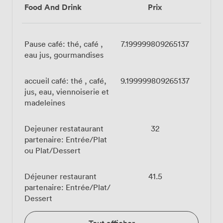
Food And Drink
Prix
Pause café: thé, café ,
7.199999809265137
eau jus, gourmandises
accueil café: thé , café,
9.199999809265137
jus, eau, viennoiserie et
madeleines
Dejeuner restataurant
32
partenaire: Entrée/Plat
ou Plat/Dessert
Déjeuner restaurant
41.5
partenaire: Entrée/Plat/
Dessert