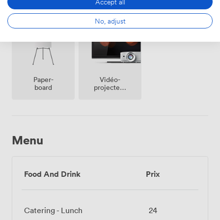
Accept all
Wifi
de repos
sur place
(partagé)
No, adjust
Vidéo-
Paper-
projecteur
board
/ écran
Menu
Food And Drink
Prix
Catering - Lunch
24