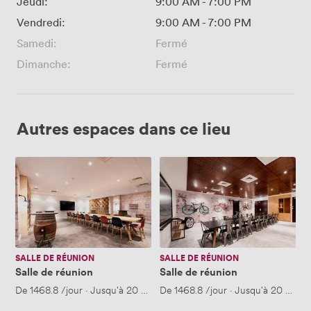
Jeudi:
9:00 AM
-
7:00 PM
Vendredi:
9:00 AM
-
7:00 PM
Samedi:
Fermé
Dimanche:
Fermé
Autres espaces dans ce lieu
Salle
Salle
de
de
réunion
réunion
SALLE DE RÉUNION
SALLE DE RÉUNION
Salle de réunion
Salle de réunion
De
1468.8
/jour
·
Jusqu'à 20 personnes
De
1468.8
/jour
·
Jusqu'à 20 perso