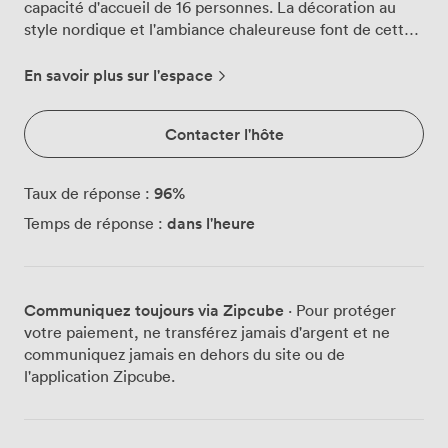
capacité d'accueil de 16 personnes. La décoration au
style nordique et l'ambiance chaleureuse font de cette
salle l'endroit idéal pour favoriser la concentration et
l'échange. Avec la location de cette salle de travail,
En savoir plus sur l'espace
vous disposerez des équipements suivants : - Vidéo
projecteur - Paper board - Connexion Wifi - Prises
Contacter l'hôte
électriques et USB sur la table Vous pouvez louer ce
lieu du lundi au vendredi de 9h à 19h pour une durée
minimum de 2h.
96
%
Taux de réponse :
dans l'heure
Temps de réponse :
Communiquez toujours via Zipcube
· Pour protéger
votre paiement, ne transférez jamais d'argent et ne
communiquez jamais en dehors du site ou de
l'application Zipcube.