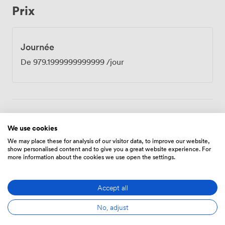
Prix
Journée
De
979.1999999999999
/jour
Équipements
We use cookies
We may place these for analysis of our visitor data, to improve our website,
show personalised content and to give you a great website experience. For
more information about the cookies we use open the settings.
Accept all
Espace
Air
Réception
de repos
climatisé
No, adjust
sur place
(partagé)