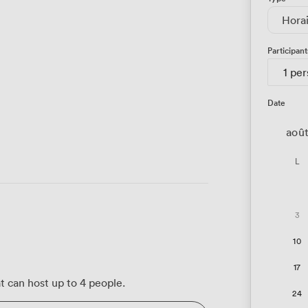
Hora
Participant
1 pe
Date
aoû
L
3
10
17
at can host up to 4 people.
24