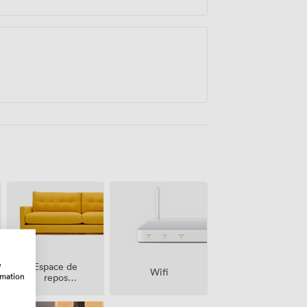
w
Espace de
Wifi
rmation
repos
(partagé)