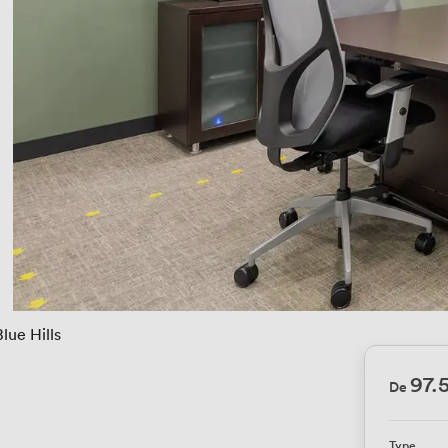
Blue Hills
97.
De
Type