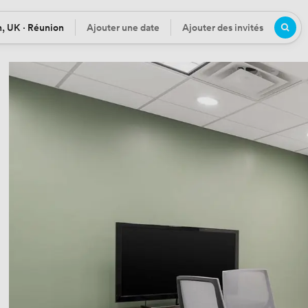
, UK · Réunion
Ajouter une date
Ajouter des invités
n
Date
Participants