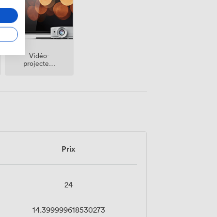
Vidéo-
projecteur
/ écran
Prix
24
14.399999618530273