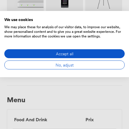
Téléphone
Paper-
We use cookies
Wifi
conférence
board
We may place these for analysis of our visitor data, to improve our website,
show personalised content and to give you a great website experience. For
more information about the cookies we use open the settings.
Accept all
Vidéo-
Papiers /
No, adjust
projecteur
stylos
/ écran
Menu
Food And Drink
Prix