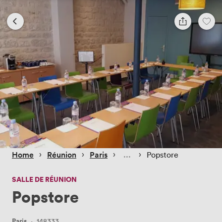
 › 
 › 
 › 
 › 
Home
Réunion
Paris
Popstore
SALLE DE RÉUNION
Popstore
Paris
·
148333