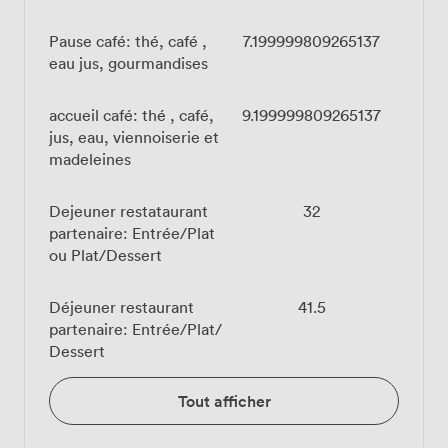
Pause café: thé, café ,
7.199999809265137
eau jus, gourmandises
accueil café: thé , café,
9.199999809265137
jus, eau, viennoiserie et
madeleines
Dejeuner restataurant
32
partenaire: Entrée/Plat
ou Plat/Dessert
Déjeuner restaurant
41.5
partenaire: Entrée/Plat/
Dessert
Tout afficher