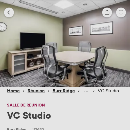
 › 
 › 
 › 
 › 
Home
Réunion
Burr Ridge
VC Studio
SALLE DE RÉUNION
VC Studio
Burr Ridge
·
171652