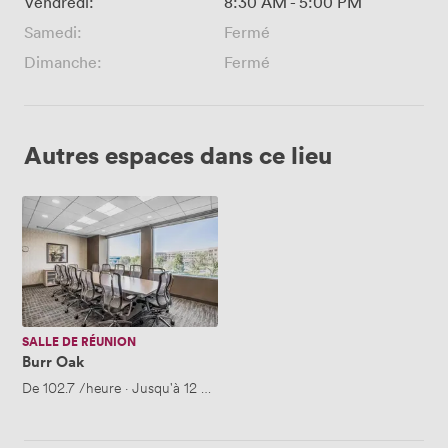
Vendredi:
8:30 AM
-
5:00 PM
Samedi:
Fermé
Dimanche:
Fermé
Autres espaces dans ce lieu
Burr
Oak
SALLE DE RÉUNION
Burr Oak
De
102.7
/heure
·
Jusqu'à 12 personnes