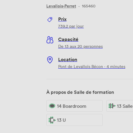
Levallois-Perret
·
165460
Prix
739.2
par jour
Capacité
De 13 aux 20 personnes
Location
Pont de Levallois Bécon · 4 minutes
À propos de Salle de formation
14 Boardroom
13 Sall
13 U