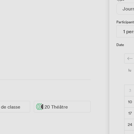
Jour
Participant
1 pe
Date
lu
3
10
e de classe
20 Théâtre
17
24