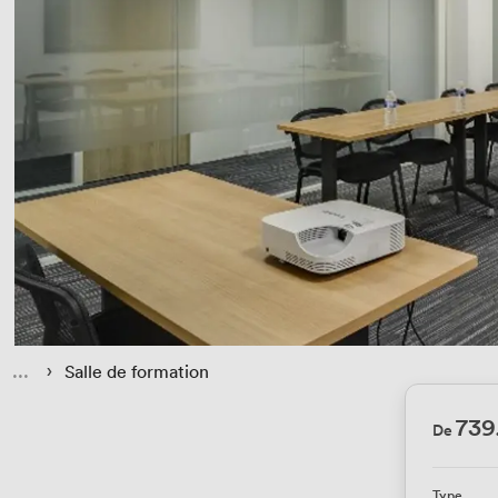
 › 
Salle de formation
739
De
Type