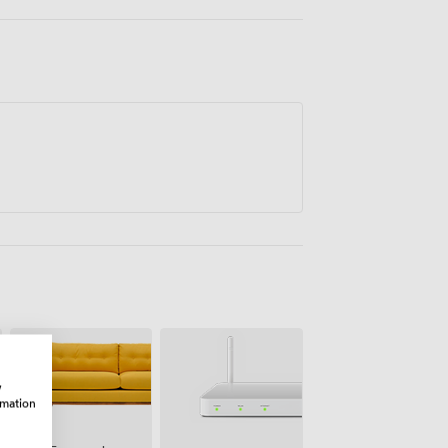
w
rmation