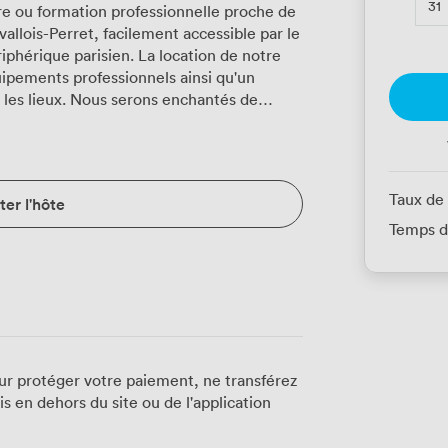
31
re ou formation professionnelle proche de
vallois-Perret, facilement accessible par le
isien. La location de notre
ipements professionnels ainsi qu'un
r les lieux. Nous serons enchantés de
alisée à votre porte (n'hésitez pas à nous
de classe, et enfin 14 personne autour
Taux de
er l'hôte
Temps d
ur protéger votre paiement, ne transférez
 en dehors du site ou de l'application