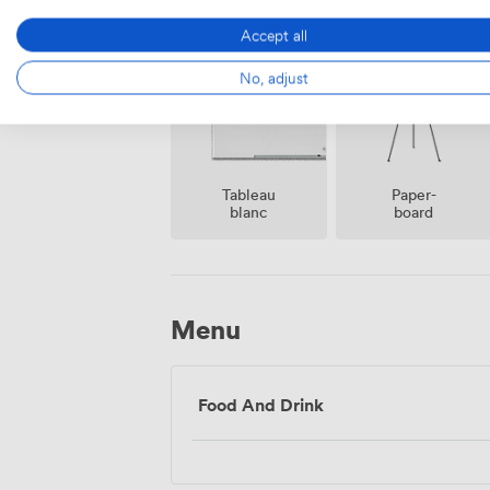
Air
Réception
climatisé
sur place
Accept all
No, adjust
Tableau
Paper-
blanc
board
Menu
Food And Drink