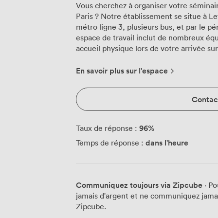
Vous cherchez à organiser votre séminai
Paris ? Notre établissement se situe à Le
métro ligne 3, plusieurs bus, et par le périphérique par
espace de travail inclut de nombreux équ
accueil physique lors de votre arrivée su
pouvoir afficher une signalétique personn
contacter pour cela). Vous pourrez convier 20 personnes en format théâtre sans
En savoir plus sur l'espace
table, 13 personnes en format U ou salle 
d'une table classique rectangulaire.
Contact
96
%
Taux de réponse :
dans l'heure
Temps de réponse :
Communiquez toujours via Zipcube
· Po
jamais d'argent et ne communiquez jamais
Zipcube.