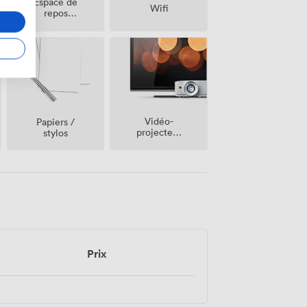
Espace de
Wifi
repos
(partagé)
Vidéo-
Papiers /
projecteur
stylos
/ écran
Prix