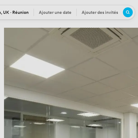
, UK · Réunion
Ajouter une date
Ajouter des invités
n
Date
Participants