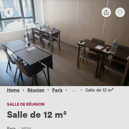
 › 
 › 
 › 
 › 
Home
Réunion
Paris
Salle de 12 m²
SALLE DE RÉUNION
Salle de 12 m²
Paris
·
14134