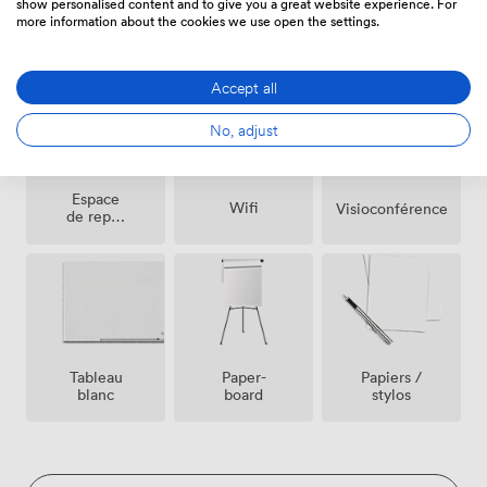
show personalised content and to give you a great website experience. For
Air
more information about the cookies we use open the settings.
Réception
Microphone
climatisé
sur place
Accept all
No, adjust
Espace
Wifi
Visioconférence
de repos
(partagé)
Tableau
Paper-
Papiers /
blanc
board
stylos