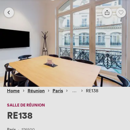
 › 
 › 
 › 
 › 
Home
Réunion
Paris
RE138
SALLE DE RÉUNION
RE138
Paris
·
176500