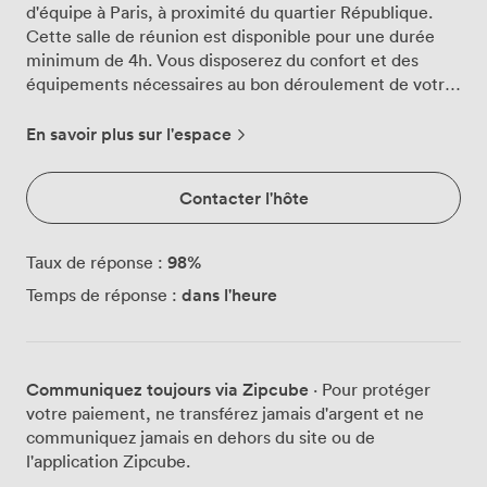
d'équipe à Paris, à proximité du quartier République.
Cette salle de réunion est disponible pour une durée
minimum de 4h. Vous disposerez du confort et des
équipements nécessaires au bon déroulement de votre
réunion de travail. L'espace est équipé d'une connexion
wifi, d'un vidéo projecteur, et d'un paper board. Vous
En savoir plus sur l'espace
pouvez réserver cette salle de réunion de 9h à 17h30 du
lundi au vendredi.
Contacter l'hôte
98
%
Taux de réponse :
dans l'heure
Temps de réponse :
Communiquez toujours via Zipcube
· Pour protéger
votre paiement, ne transférez jamais d'argent et ne
communiquez jamais en dehors du site ou de
l'application Zipcube.