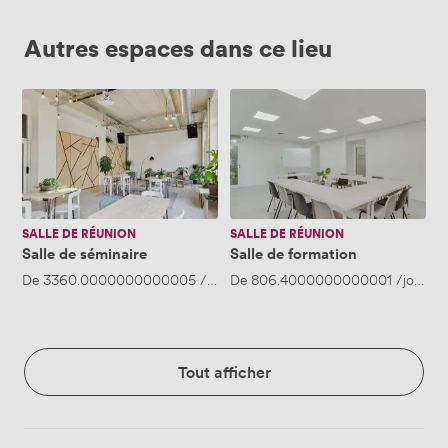
Autres espaces dans ce lieu
Salle
Salle
de
de
séminaire
formation
SALLE DE RÉUNION
SALLE DE RÉUNION
Salle de séminaire
Salle de formation
De
3360.0000000000005
/jour
De
·
Jusqu'à 60 personnes
806.4000000000001
/jour
·
J
Tout afficher