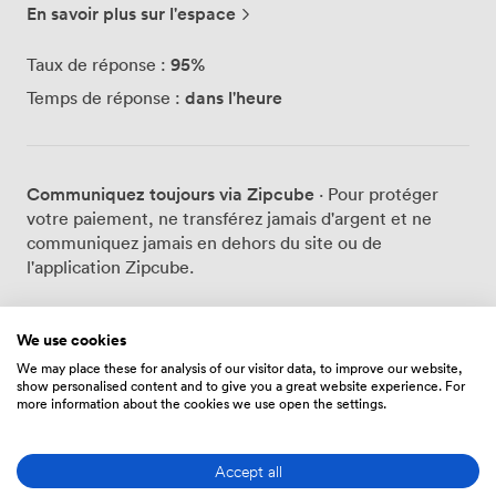
en 2024. Notre offre s'articule autour de plus de 20
En savoir plus sur l'espace
bureaux privatifs, allant de 11 à 40 m², tous équipés de
mobilier contemporain et d'une connexion Wi-Fi ultra-
95
%
Taux de réponse :
rapide. Que vous ayez besoin d'un espace pour une
dans l'heure
Temps de réponse :
journée, une semaine ou plusieurs mois, nous adaptons
la durée de location à vos besoins. Pour vos réunions et
événements, nous disposons de huit salles modulables
de 38 à 100 m², pouvant accueillir entre 4 et 100
Communiquez toujours via Zipcube
· Pour protéger
personnes. Chaque salle est dotée d'écrans tactiles, de
votre paiement, ne transférez jamais d'argent et ne
micros et de vidéoprojecteurs pour garantir le succès
communiquez jamais en dehors du site ou de
de vos présentations. Nous organisons régulièrement
l'application Zipcube.
des séminaires, formations, team buildings,
brainstormings, conférences et soirées d'entreprise.
Notre partenariat avec Butterfly Traiteur nous permet
We use cookies
de proposer des formules complètes incluant pauses-
Prix
We may place these for analysis of our visitor data, to improve our website,
café et déjeuners. Au rez-de-chaussée, le restaurant Le
show personalised content and to give you a great website experience. For
Wagon vous accueille pour prolonger vos discussions
more information about the cookies we use open the settings.
dans une ambiance décontractée. Pour les entreprises
Bureau nomade
recherchant une adresse prestigieuse, notre service de
Accept all
domiciliation tout inclus renforce votre crédibilité
De
2376
/mois