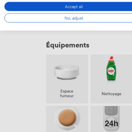
Accept all
1890
/mois
·
30 sqm
No, adjust
Équipements
Espace
Nettoyage
fumeur