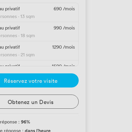
u privatif
690
/mois
ersonnes
·
13 sqm
u privatif
990
/mois
ersonnes
·
18 sqm
u privatif
1290
/mois
ersonnes
·
21 sqm
u privatif
1590
/mois
ersonnes
·
26 sqm
Réservez votre visite
u privatif
1890
/mois
ersonnes
·
30 sqm
Obtenez un Devis
96
%
 réponse :
dans l'heure
e réponse :