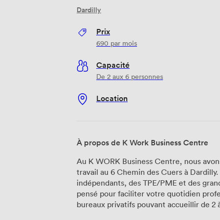
Dardilly
Prix
690
par mois
Capacité
De 2 aux 6 personnes
Location
À propos de K Work Business Centre
Au K WORK Business Centre, nous avons 
travail au 6 Chemin des Cuers à Dardilly
indépendants, des TPE/PME et des gran
pensé pour faciliter votre quotidien prof
bureaux privatifs pouvant accueillir de 2
du mobilier ergonomique déjà installé à 