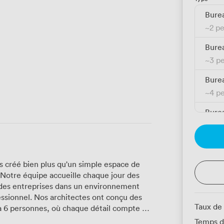
Burea
~
2 p
Burea
~
3 p
Burea
~
4 p
Burea
~
5 p
Burea
~
6 p
créé bien plus qu'un simple espace de
. Notre équipe accueille chaque jour des
des entreprises dans un environnement
essionnel. Nos architectes ont conçu des
Taux de
 à 6 personnes, où chaque détail compte :
la connexion fibre sécurisée, en passant
Temps d