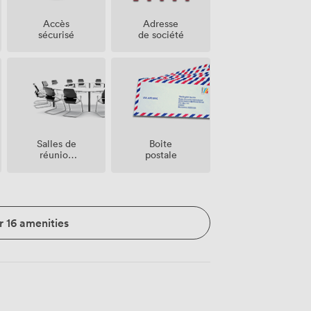
Accès
Adresse
sécurisé
de société
Salles de
Boite
réunion
postale
sur place
r 16 amenities