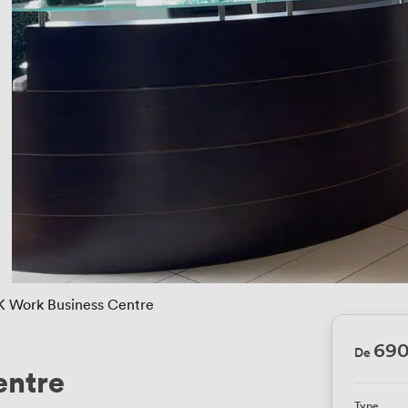
K Work Business Centre
69
De
entre
Type