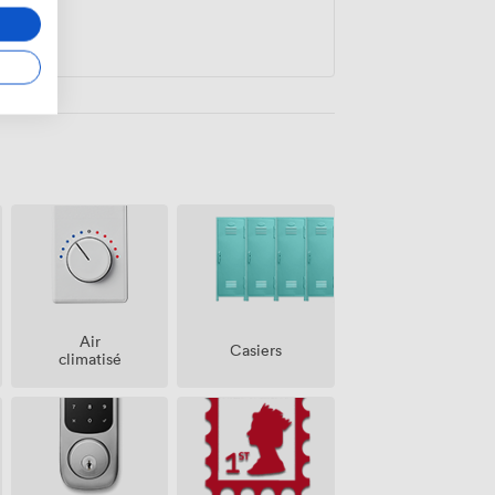
Air
Casiers
climatisé