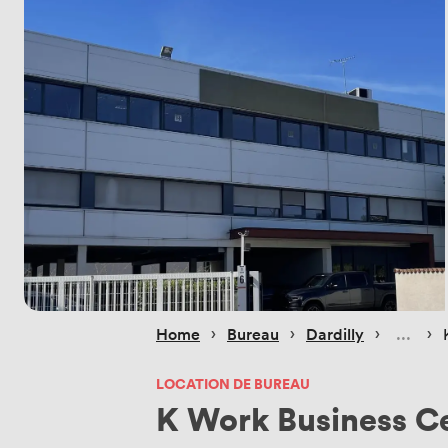
 › 
 › 
 › 
 › 
Home
Bureau
Dardilly
LOCATION DE BUREAU
K Work Business C