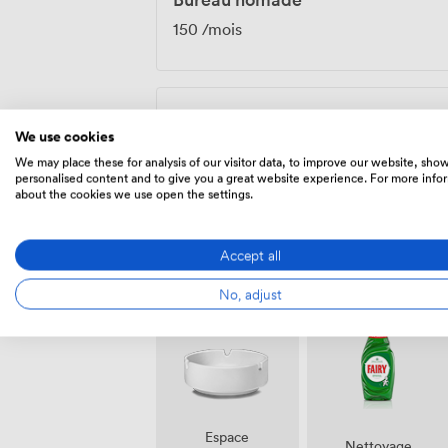
150
/mois
Bureau privatif
·
4 personnes
We use cookies
600
/mois
·
17 sqm
We may place these for analysis of our visitor data, to improve our website, sho
personalised content and to give you a great website experience. For more info
about the cookies we use open the settings.
Accept all
Équipements
No, adjust
Espace
Nettoyage