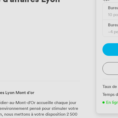
Bure
10 po
Burea
~
4 p
Taux de
res Lyon Mont d'or
Temps d
En lig
idier-au-Mont-d'Or accueille chaque jour
 environnement pensé pour stimuler votre
n, nous mettons à votre disposition 2 500