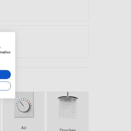
w
rmation
Air
Douches