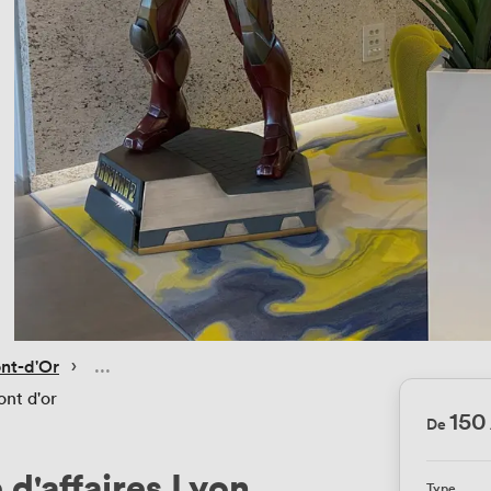
 › 
nt-d'Or
ont d'or
150
De
d'affaires Lyon
Type