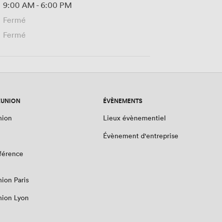
9:00 AM
-
6:00 PM
Fermé
Fermé
ÉUNION
ÉVÈNEMENTS
nion
Lieux évènementiel
Évènement d'entreprise
nférence
nion Paris
nion Lyon