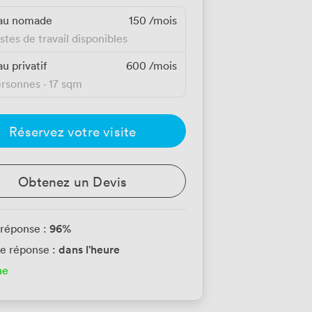
au nomade
150
/mois
stes de travail disponibles
u privatif
600
/mois
ersonnes
·
17 sqm
Réservez votre visite
Obtenez un Devis
96
%
 réponse :
dans l'heure
e réponse :
ne