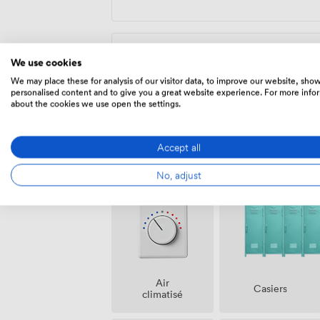
Bureau dédié
We use cookies
We may place these for analysis of our visitor data, to improve our website, sho
275
/mois
personalised content and to give you a great website experience. For more info
about the cookies we use open the settings.
Accept all
Équipements
No, adjust
Air
Casiers
climatisé