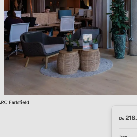
RC Earlsfield
218
De
Type