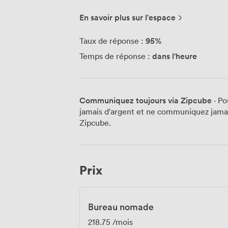
workspaces designed for modern life - p
you live. Everyone has their own way of w
En savoir plus sur l'espace
flexibility, too. ARC Clubs are growing 
workspaces in neighbourhoods we love. E
95
%
Taux de réponse :
united by the same idea: beautiful, pract
dans l'heure
Temps de réponse :
ARC Club is designed to make working lif
desks, fast Wi-Fi, zoom booths and good
to work well, close to home. Depending 
studio, cafe, events venue, outdoor spa
Communiquez toujours via Zipcube
· Po
jamais d'argent et ne communiquez jamais
Zipcube.
Prix
Bureau nomade
218.75
/mois