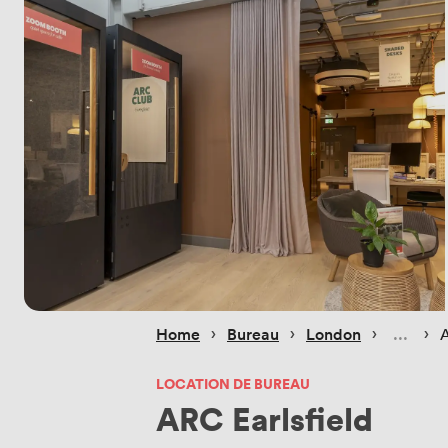
 › 
 › 
 › 
 › 
Home
Bureau
London
A
LOCATION DE BUREAU
ARC Earlsfield