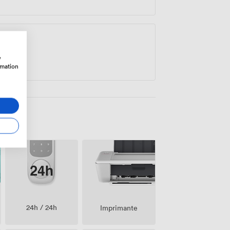
w
rmation
24h / 24h
Imprimante