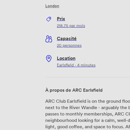
London
Prix
218.75
par mois
Capacité
20 personnes
Location
Earlsfield · 4 minutes
À propos de ARC Earlsfield
ARC Club Earlsfield is on the ground fl
next to the River Wandle - arguably the best river i
passes to monthly memberships, ARC Club
neighbourhood looking for a calm, well-
light, good coffee, and space to focus. ARC is a network of neighbourhood