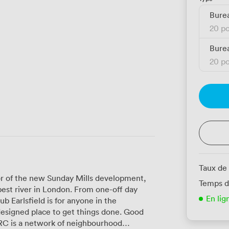
Bure
20 po
Bure
20 po
Taux de
oor of the new Sunday Mills development,
Temps d
n London. From one-off day
En lig
 Earlsfield is for anyone in the
designed place to get things done. Good