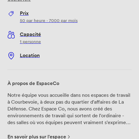
Prix
50
par heure
·
7000
par mois
Capacité
1 personne
Location
À propos de EspaceCo
Notre équipe vous accueille dans nos espaces de travail
à Courbevoie, à deux pas du quartier d'affaires de La
Défense. Chez Espace Co, nous avons créé des
environnements de travail qui sortent de l'ordinaire -
des salles où vos équipes peuvent vraiment s'exprimer
et collaborer autrement. Nous proposons trois salles
aux ambiances distinctes. Notre salle "Comme à la
En savoir plus sur l'espace