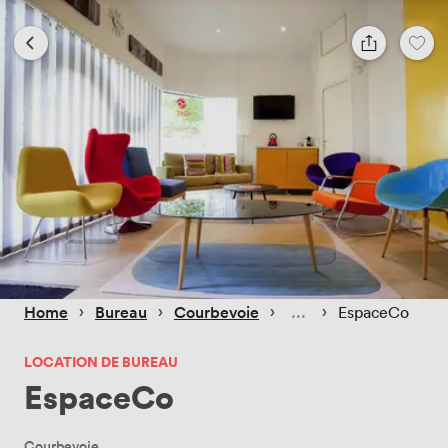
 › 
 › 
 › 
 › 
Home
Bureau
Courbevoie
EspaceCo
LOCATION DE BUREAU
EspaceCo
Courbevoie