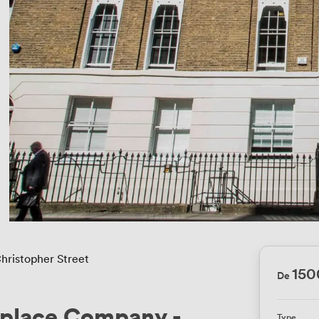
hristopher Street
150
De
place Company -
Type