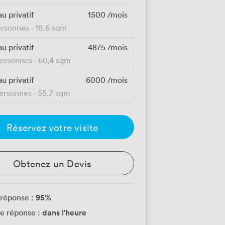
u privatif
1500
/mois
ersonnes
·
18,6 sqm
u privatif
4875
/mois
personnes
·
60,4 sqm
u privatif
6000
/mois
personnes
·
55,7 sqm
Réservez votre visite
Obtenez un Devis
95
%
 réponse :
dans l'heure
e réponse :