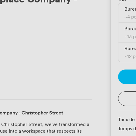
Burea
~
4 p
Burea
~
13 
Burea
~
12 
ompany - Christopher Street
Taux de
Christopher Street, we've transformed a
Temps d
use into a workspace that respects its