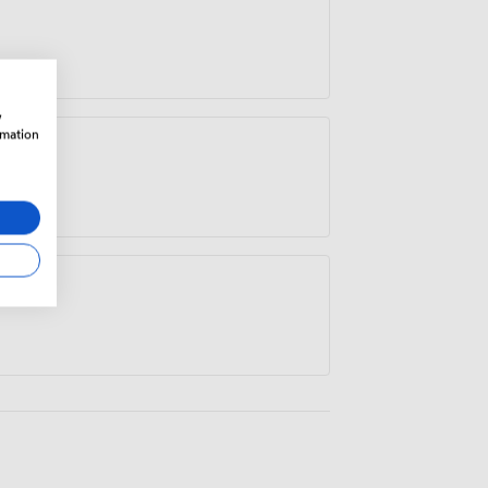
distance for post-work activities.
w
rmation