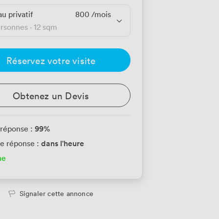
u privatif
800
/mois
ersonnes
·
12 sqm
Réservez votre visite
Obtenez un Devis
99
%
 réponse :
dans l'heure
e réponse :
ne
Signaler cette annonce