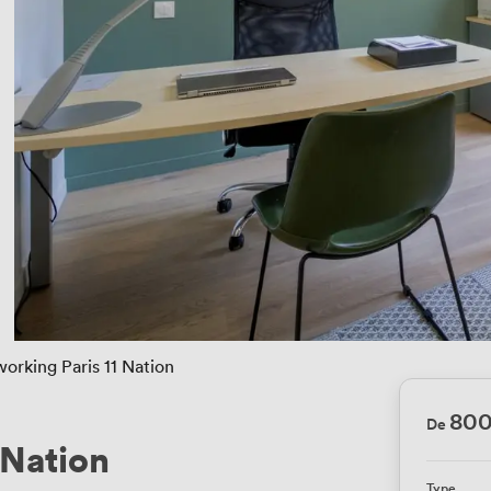
orking Paris 11 Nation
80
De
 Nation
Type