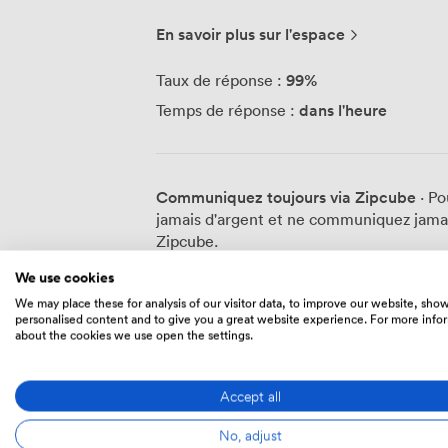
pour tous les besoins : bureaux privés po
espace, postes en open space baignés de 
En savoir plus sur l'espace
équipées de tout le matériel nécessaire 
Chaque détail compte : mobilier ergonom
99
%
Taux de réponse :
sécurisée, et une cuisine entièrement é
dans l'heure
Temps de réponse :
coworkers autour d'un café. Mais travailler chez nous, c'est aussi profiter d'un lieu
de vie complet. Notre restaurant accueill
permettent de décompresser entre deux r
facilite le quotidien des parents entrepr
Communiquez toujours via Zipcube
· Po
particulièrement nos ateliers de créatio
jamais d'argent et ne communiquez jamais
professionnel. Sur le toit, notre potager
Zipcube.
tandis que notre speakeasy devient le lieu pri
soyez une start-up en pleine croissance
We use cookies
grande entreprise cherchant de la flexibi
We may place these for analysis of our visitor data, to improve our website, sho
projets. Entre les stations Rue des Boule
personalised content and to give you a great website experience. For more info
Prix
about the cookies we use open the settings.
facilement accessible pour vos équipes
de networking réguliers créent des oppo
enrichissantes au sein de notre commun
Accept all
Bureau privatif
·
2 personnes
No, adjust
800
/mois
·
12 sqm