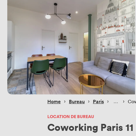
 › 
 › 
 › 
 › 
Home
Bureau
Paris
Cow
LOCATION DE BUREAU
Coworking Paris 11