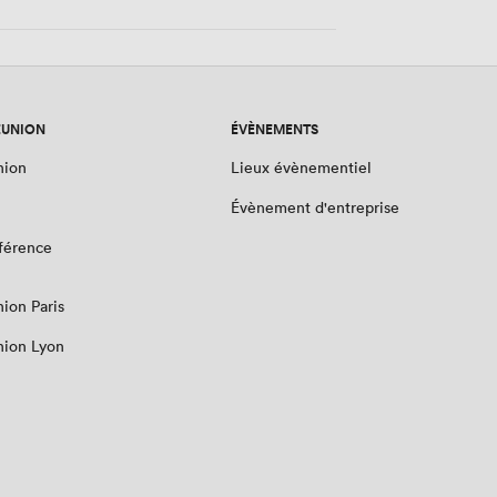
ÉUNION
ÉVÈNEMENTS
nion
Lieux évènementiel
Évènement d'entreprise
nférence
nion Paris
nion Lyon