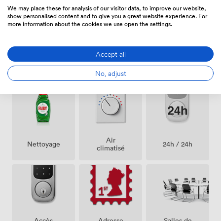
regorge de restaurants pour vos déjeuners d'affaires, de
1000
/mois
·
18 sqm
We may place these for analysis of our visitor data, to improve our website,
commerces pour vos achats de dernière minute, et
show personalised content and to give you a great website experience. For
more information about the cookies we use open the settings.
d'hôtels pour héberger vos collaborateurs ou clients
venus de loin. Cette situation centrale facilite
l'organisation de vos événements professionnels et le
Accept all
quotidien de vos équipes.
Équipements
No, adjust
Air
24h / 24h
Nettoyage
climatisé
Salles de
Accès
Adresse