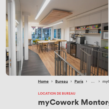
 › 
 › 
 › 
 › 
Home
Bureau
Paris
myC
LOCATION DE BUREAU
myCowork Montorgu