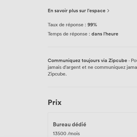
quartier calme mais hyper central, à deux
commerces… Où il fait bon vivre. • Not
En savoir plus sur l'espace
numéro) pour le service et l’ambianc
99
%
Taux de réponse :
dans l'heure
Temps de réponse :
Communiquez toujours via Zipcube
· Po
jamais d'argent et ne communiquez jamais
Zipcube.
Prix
Bureau dédié
13500
/mois