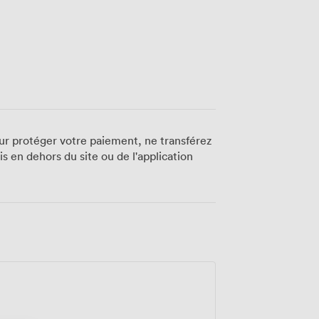
 pas des restaurants, clubs de sports,
re espace de coworking voisin (même
e. • Un accès rue et une grande vitrine
ur protéger votre paiement, ne transférez
 en dehors du site ou de l'application