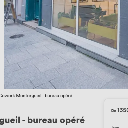
owork Montorgueil - bureau opéré
135
De
eil - bureau opéré
Type