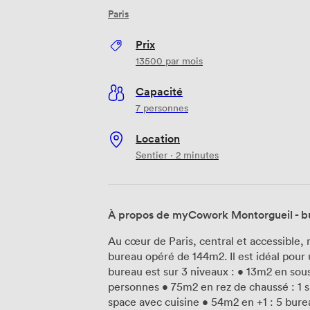
Paris
Prix
13500
par mois
Capacité
7 personnes
Location
Sentier · 2 minutes
À propos de myCowork Montorgueil - b
Au cœur de Paris, central et accessible
bureau opéré de 144m2. Il est idéal pour 
bureau est sur 3 niveaux : • 13m2 en sous-
personnes • 75m2 en rez de chaussé : 1 s
space avec cuisine • 54m2 en +1 : 5 bureaux avec fenêtr