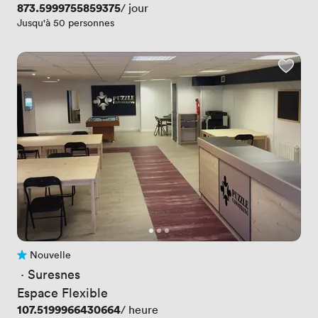
Prix
873.5999755859375
/ jour
Jusqu'à 50 personnes
Nouvelle
Pas encore d'avis
 · 
Suresnes
Espace Flexible
Prix
107.5199966430664
/ heure