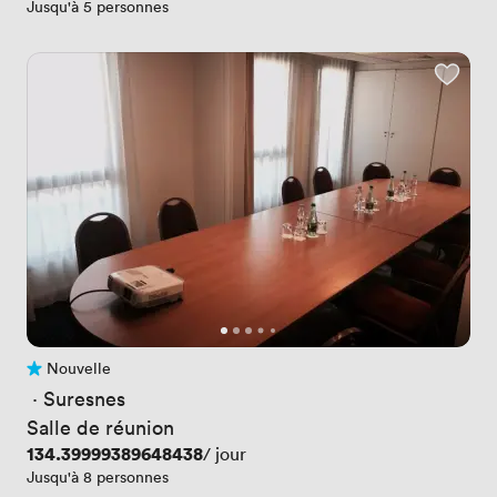
Jusqu'à 5 personnes
Nouvelle
Pas encore d'avis
 · 
Suresnes
Salle de réunion
Prix
134.39999389648438
/ jour
Jusqu'à 8 personnes