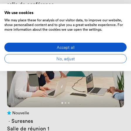
salle de conférence
Prix
927.3599853515625
/ jour
We use cookies
Jusqu'à 100 personnes
We may place these for analysis of our visitor data, to improve our website,
show personalised content and to give you a great website experience. For
more information about the cookies we use open the settings.
Accept all
No, adjust
Nouvelle
Pas encore d'avis
 · 
Suresnes
Salle de réunion 1