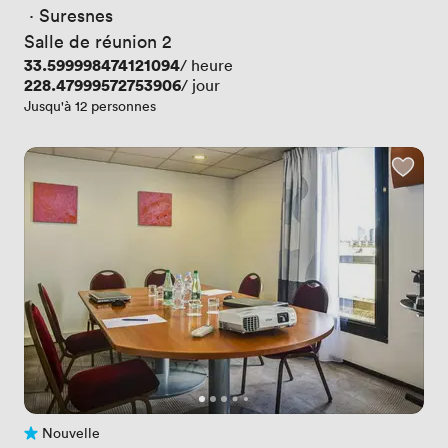
 · 
Suresnes
Salle de réunion 2
Prix
33.599998474121094
/ heure
Prix
228.47999572753906
/ jour
Jusqu'à 12 personnes
Nouvelle
Pas encore d'avis