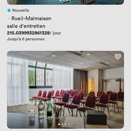
Nouvelle
Pas encore d'avis
 · 
Rueil-Malmaison
salle d'entretien
Prix
215.0399932861328
/ jour
Jusqu'à 6 personnes