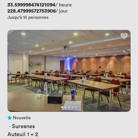
Prix
33.599998474121094
/ heure
Prix
228.47999572753906
/ jour
Jusqu'à 15 personnes
Nouvelle
Pas encore d'avis
 · 
Suresnes
Auteuil 1 + 2