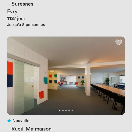
 · 
Suresnes
Evry
Prix
112
/ jour
Jusqu'à 8 personnes
Nouvelle
Pas encore d'avis
 · 
Rueil-Malmaison