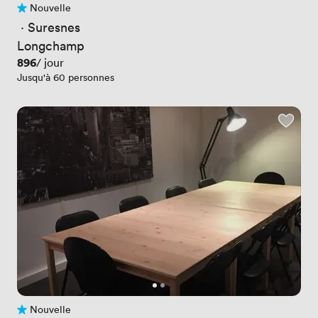
Nouvelle
Pas encore d'avis
 · 
Suresnes
Longchamp
Prix
896
/ jour
Jusqu'à 60 personnes
Nouvelle
Pas encore d'avis