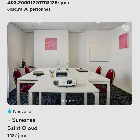
Prix
403.20001220703125
/ jour
Jusqu'à 80 personnes
Nouvelle
Pas encore d'avis
 · 
Suresnes
Saint Cloud
Prix
112
/ jour