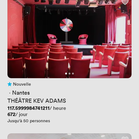
Nouvelle
Pas encore d'avis
 · 
Nantes
THÉÂTRE KEV ADAMS
Prix
117.5999984741211
/ heure
Prix
672
/ jour
Jusqu'à 50 personnes