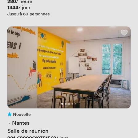
Prix
280
/ heure
Prix
1344
/ jour
Jusqu'à 60 personnes
Nouvelle
Pas encore d'avis
 · 
Nantes
Salle de réunion