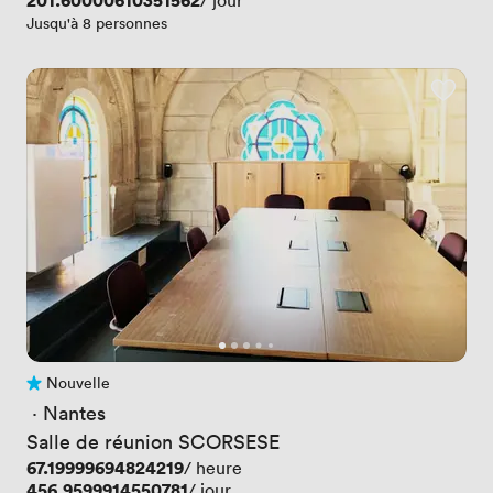
Prix
201.60000610351562
/ jour
Jusqu'à 8 personnes
Nouvelle
Pas encore d'avis
 · 
Nantes
Salle de réunion SCORSESE
Prix
67.19999694824219
/ heure
Prix
456.9599914550781
/ jour