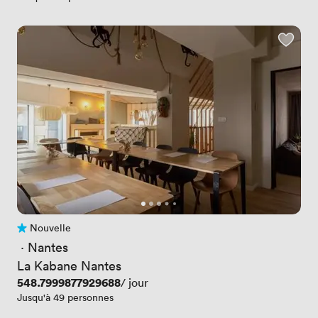
Nouvelle
Pas encore d'avis
 · 
Nantes
La Kabane Nantes
Prix
548.7999877929688
/ jour
Jusqu'à 49 personnes