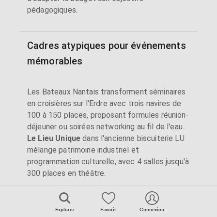
pédagogiques.
Cadres atypiques pour événements
mémorables
Les Bateaux Nantais transforment séminaires
en croisières sur l'Erdre avec trois navires de
100 à 150 places, proposant formules réunion-
déjeuner ou soirées networking au fil de l'eau.
Le Lieu Unique
dans l'ancienne biscuiterie LU
mélange patrimoine industriel et
programmation culturelle, avec 4 salles jusqu'à
300 places en théâtre.
Les salons du Stade de la Beaujoire offrent
l'émotion du sport avec le Club Premium (346
Explorez
Favoris
Connexion
m², 250 places) et les 37 loges privatives