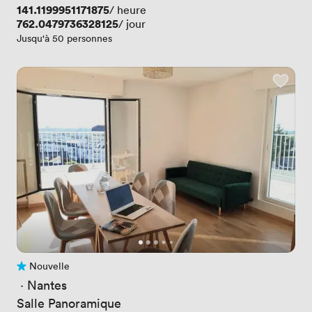
Prix
141.1199951171875
/ heure
Prix
762.0479736328125
/ jour
Jusqu'à 50 personnes
Nouvelle
Pas encore d'avis
 · 
Nantes
Salle Panoramique