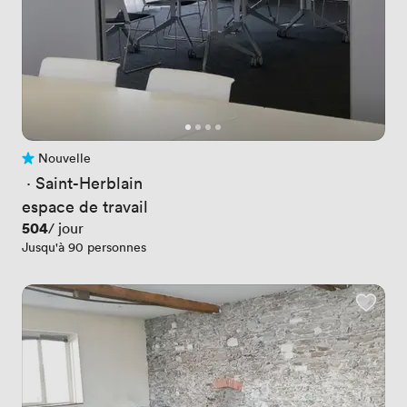
Nouvelle
Pas encore d'avis
 · 
Saint-Herblain
espace de travail
Prix
504
/ jour
Jusqu'à 90 personnes