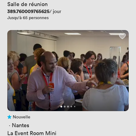
Salle de réunion
Prix
389.760009765625
/ jour
Jusqu'à 65 personnes
Nouvelle
Pas encore d'avis
 · 
Nantes
La Event Room Mini