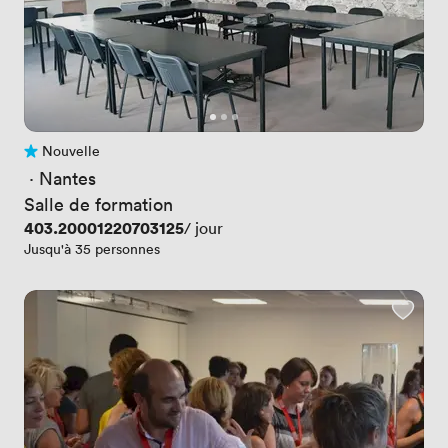
Nouvelle
Pas encore d'avis
 · 
Nantes
Salle de formation
Prix
403.20001220703125
/ jour
Jusqu'à 35 personnes