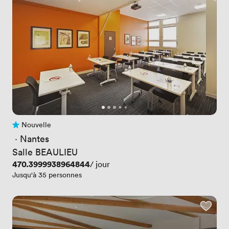
Nouvelle
Pas encore d'avis
 · 
Nantes
Salle BEAULIEU
Prix
470.3999938964844
/ jour
Jusqu'à 35 personnes