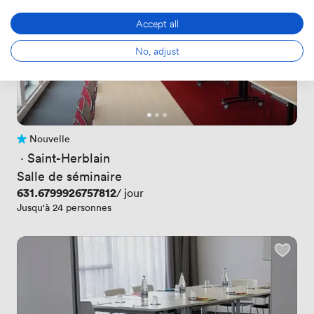
Accept all
No, adjust
Nouvelle
Pas encore d'avis
 · 
Saint-Herblain
Salle de séminaire
Prix
631.6799926757812
/ jour
Jusqu'à 24 personnes