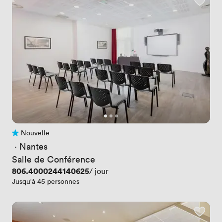
Nouvelle
Pas encore d'avis
 · 
Nantes
Salle de Conférence
Prix
806.4000244140625
/ jour
Jusqu'à 45 personnes