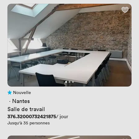
Nouvelle
Pas encore d'avis
 · 
Nantes
Salle de travail
Prix
376.32000732421875
/ jour
Jusqu'à 35 personnes