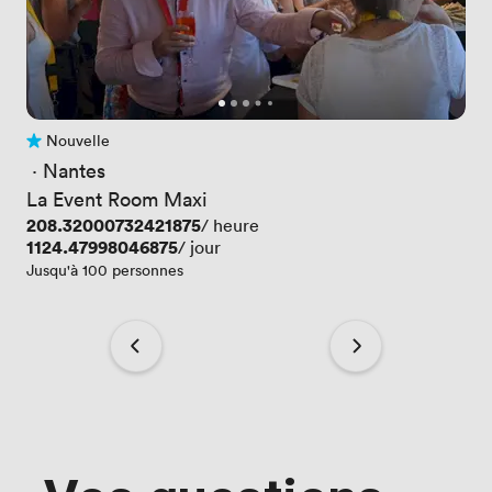
Nouvelle
Pas encore d'avis
 · 
Nantes
La Event Room Maxi
Prix
208.32000732421875
/ heure
Prix
1124.47998046875
/ jour
Jusqu'à 100 personnes