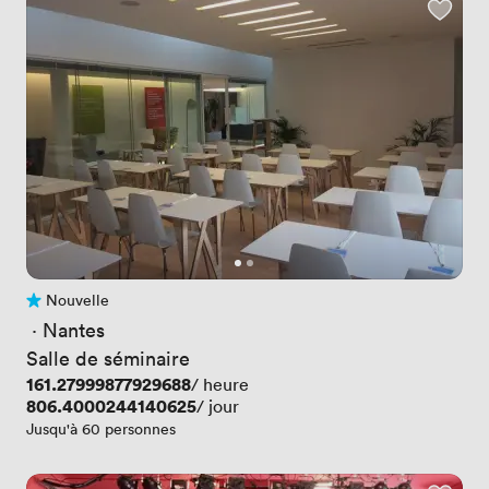
Nouvelle
Pas encore d'avis
 · 
Nantes
Salle de séminaire
Prix
161.27999877929688
/ heure
Prix
806.4000244140625
/ jour
Jusqu'à 60 personnes