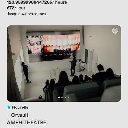
Prix
120.95999908447266
/ heure
Prix
672
/ jour
Jusqu'à 40 personnes
Nouvelle
Pas encore d'avis
 · 
Orvault
AMPHITHÉATRE