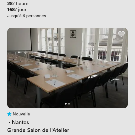
Prix
28
/ heure
Prix
168
/ jour
Jusqu'à 6 personnes
Nouvelle
Pas encore d'avis
 · 
Nantes
Grande Salon de l'Atelier