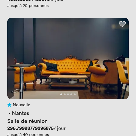
Jusqu'à 20 personnes
Nouvelle
Pas encore d'avis
 · 
Nantes
Salle de réunion
Prix
296.79998779296875
/ jour
Jusqu'à 40 personnes