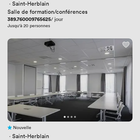
 · 
Saint-Herblain
Salle de formation/conférences
Prix
389.760009765625
/ jour
Jusqu'à 20 personnes
Nouvelle
Pas encore d'avis
 · 
Saint-Herblain