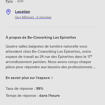
Paris
·
8141
Location
Guy Môquet · 5 minutes
À propos de Be-Coworking Les Epinettes
Quatre salles baignées de lumière naturelle vous
attendent chez Be-Coworking Les Épinettes, notre
espace de travail au 24 rue des Épinettes dans le 17ᵉ
arrondissement parisien. Nous avons conçu chaque
pièce pour répondre aux besoins des professionnels
d'aujourd'hui, avec du mobilier moderne qui allie
confort et fonctionnalité. Notre terrasse extérieure
En savoir plus sur l'espace
fermée devient rapidement le lieu préféré de nos
membres quand le temps le permet - parfaite pour une
99%
Taux de réponse :
pause café ou un brainstorming en plein air. L'espace
dans l'heure
Temps de réponse :
cuisine équipée permet de préparer vos repas et
favorise les échanges informels entre collègues. Nous