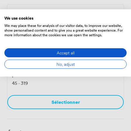
Salle de réunion
·
De 4 aux 8 personnes
We use cookies
54
·
302
We may place these for analysis of our visitor data, to improve our website,
show personalised content and to give you a great website experience. For
more information about the cookies we use open the settings.
Sélectionner
Accept all
No, adjust
SALLE LES EPINETTES
·
De 6 aux 15
personnes
45
·
319
Sélectionner