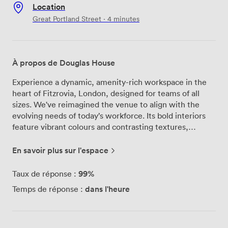
Location
Great Portland Street · 4 minutes
À propos de Douglas House
Experience a dynamic, amenity-rich workspace in the
heart of Fitzrovia, London, designed for teams of all
sizes. We've reimagined the venue to align with the
evolving needs of today’s workforce. Its bold interiors
feature vibrant colours and contrasting textures,
creating an engaging and stimulating environment for
members as they move through the space. For larger
En savoir plus sur l'espace
businesses seeking a standout office space, Douglas
House delivers. Conveniently located near Oxford
99%
Taux de réponse :
Circus and Regent's Park, it offers premium amenities
dans l'heure
Temps de réponse :
including an on-site gym, rooftop terrace, Recharge
Room, and a dedicated event venue.