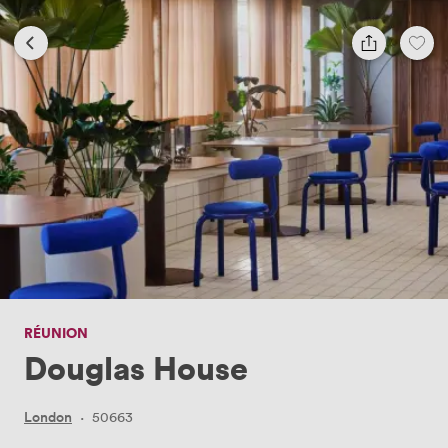
RÉUNION
Douglas House
London
·
50663