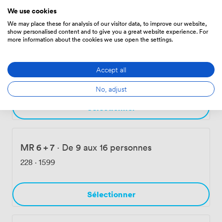
We use cookies
Sélectionner
We may place these for analysis of our visitor data, to improve our website,
show personalised content and to give you a great website experience. For
more information about the cookies we use open the settings.
MR 9
·
De 4 aux 8 personnes
Accept all
148
·
1035
No, adjust
Sélectionner
MR 6 + 7
·
De 9 aux 16 personnes
228
·
1599
Sélectionner