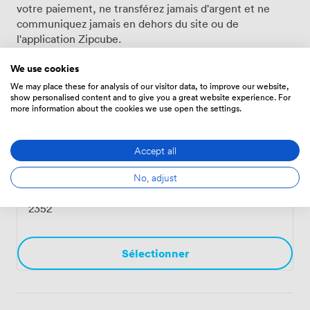
Finanzbranche. Wir verstehen uns als Community-
votre paiement, ne transférez jamais d'argent et ne
Netzwerk, das die europaweite Vernetzung der
communiquez jamais en dehors du site ou de
FinTech-Szene vorantreibt. Unsere On- und Offline-
l'application Zipcube.
Services unterstützen dabei nicht nur lokale Frankfurter
Unternehmen, sondern fördern den Austausch über
We use cookies
Landesgrenzen hinweg. Der Loft-Bereich lässt sich
We may place these for analysis of our visitor data, to improve our website,
sowohl für Tagesveranstaltungen als auch für
show personalised content and to give you a great website experience. For
Salle de Réunion
Abendformate buchen – je nachdem, was für Ihr
more information about the cookies we use open the settings.
Meeting-Format am besten passt. Die zentrale Lage im
Bahnhofsviertel macht uns für Teilnehmer aus ganz
Accept all
Spacious Loft close to Frankfurt Central
Deutschland und Europa leicht erreichbar. Hier treffen
etablierte Finanzinstitute auf innovative Start-ups,
Station - Open Space
·
De 6 aux 10
No, adjust
wodurch ein fruchtbarer Austausch entsteht. Für Ihre
personnes
Veranstaltungsanfrage stehen wir Ihnen gerne per E-
2352
Mail zur Verfügung und besprechen, wie wir Ihren
Workshop oder Ihr Seminar in unserem Loft optimal
umsetzen können.
Sélectionner