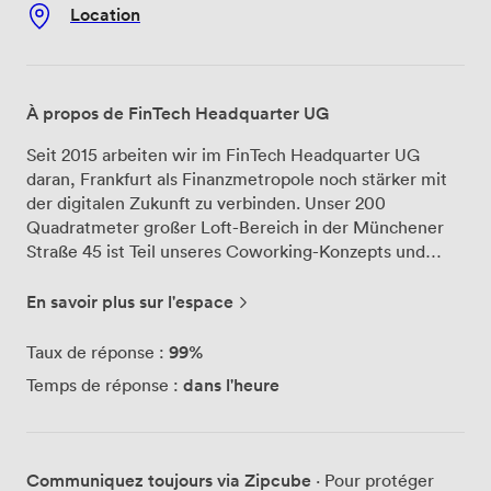
Location
À propos de FinTech Headquarter UG
Seit 2015 arbeiten wir im FinTech Headquarter UG
daran, Frankfurt als Finanzmetropole noch stärker mit
der digitalen Zukunft zu verbinden. Unser 200
Quadratmeter großer Loft-Bereich in der Münchener
Straße 45 ist Teil unseres Coworking-Konzepts und
bietet Platz für bis zu 50 Personen. Der offene
Grundriss unseres Meeting-Bereichs im kreativen
En savoir plus sur l'espace
Bahnhofsviertel schafft eine besondere
Arbeitsatmosphäre. Große Fensterfronten sorgen für
99%
Taux de réponse :
natürliches Tageslicht, das den Raum durchflutet und
dans l'heure
Temps de réponse :
produktive Workshops sowie Seminare unterstützt. Als
offener Space eignet sich unser Loft besonders gut für
dynamische Formate wie FinTech-Workshops,
Innovationsmeetings oder Networking-Events der
Communiquez toujours via Zipcube
· Pour protéger