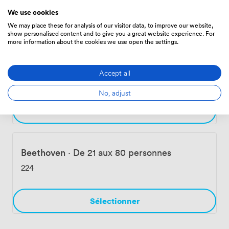
We use cookies
Sélectionner
We may place these for analysis of our visitor data, to improve our website,
show personalised content and to give you a great website experience. For
more information about the cookies we use open the settings.
Mozart
·
De 18 aux 70 personnes
Accept all
224
No, adjust
Sélectionner
Beethoven
·
De 21 aux 80 personnes
224
Sélectionner