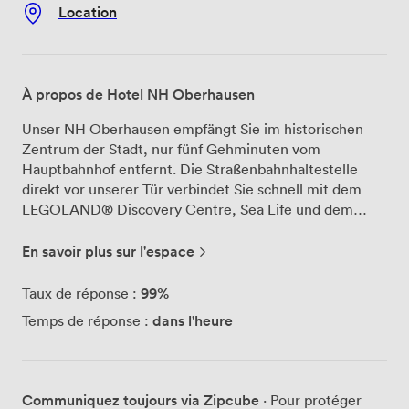
Location
À propos de Hotel NH Oberhausen
Unser NH Oberhausen empfängt Sie im historischen
Zentrum der Stadt, nur fünf Gehminuten vom
Hauptbahnhof entfernt. Die Straßenbahnhaltestelle
direkt vor unserer Tür verbindet Sie schnell mit dem
LEGOLAND® Discovery Centre, Sea Life und dem
Westfield Centro – Europas größtem Einkaufszentrum.
Für Ihre Tagungen und Konferenzen stehen Ihnen bei
En savoir plus sur l'espace
uns fünf lichtdurchflutete Meetingräume mit insgesamt
560 m² zur Verfügung. Hier finden bis zu 200 Personen
99%
Taux de réponse :
Platz – ob für große Konferenzen, Seminare oder
dans l'heure
Temps de réponse :
kleinere Besprechungen. Unsere Räume sind mit
moderner audiovisueller Technik ausgestattet und das
viele Tageslicht schafft eine produktive
Arbeitsatmosphäre. Unser erfahrenes
Communiquez toujours via Zipcube
· Pour protéger