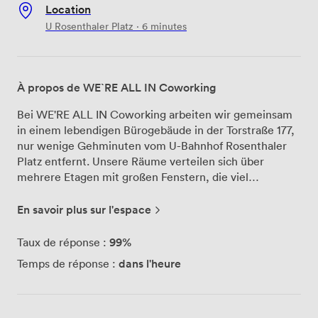
Location
U Rosenthaler Platz · 6 minutes
À propos de WE`RE ALL IN Coworking
Bei WE'RE ALL IN Coworking arbeiten wir gemeinsam
in einem lebendigen Bürogebäude in der Torstraße 177,
nur wenige Gehminuten vom U-Bahnhof Rosenthaler
Platz entfernt. Unsere Räume verteilen sich über
mehrere Etagen mit großen Fenstern, die viel
Tageslicht hereinlassen und den Arbeitsalltag
angenehmer machen. Für Freiberufler und kleine Teams
En savoir plus sur l'espace
haben wir verschiedene Arbeitsplatzmöglichkeiten
eingerichtet. Im Open Space bieten wir sowohl Flex
99%
Taux de réponse :
Desks für spontanes Arbeiten als auch Fix Desks für
dans l'heure
Temps de réponse :
alle, die einen festen Platz bevorzugen. Start-ups
schätzen besonders die Möglichkeit, bei uns eine
Geschäftsadresse anzumelden und unseren Postservice
zu nutzen – wir nehmen Pakete und Briefe entgegen