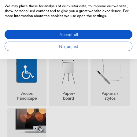
Kooperationen.
We may place these for analysis of our visitor data, to improve our website,
show personalised content and to give you a great website experience. For
more information about the cookies we use open the settings.
Accept all
Tableau
No, adjust
Hôtesse
Wifi
blanc
Accès
Paper-
Papiers /
handicapé
board
stylos