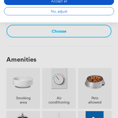
Accept all
Meetingroom 01
·
From 18 to 70 people
No, adjust
1064
Choose
Amenities
Smoking
Air
Pets
area
conditioning
allowed