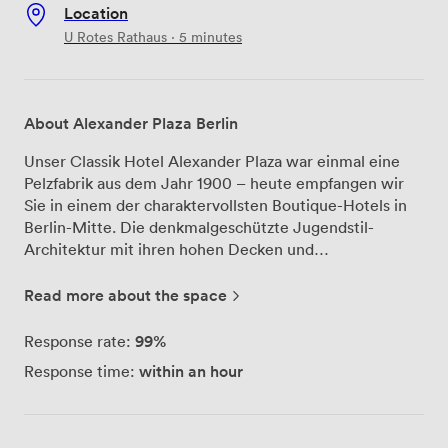
Location
U Rotes Rathaus · 5 minutes
About Alexander Plaza Berlin
Unser Classik Hotel Alexander Plaza war einmal eine
Pelzfabrik aus dem Jahr 1900 – heute empfangen wir
Sie in einem der charaktervollsten Boutique-Hotels in
Berlin-Mitte. Die denkmalgeschützte Jugendstil-
Architektur mit ihren hohen Decken und
Panoramafenstern schafft eine besondere
Arbeitsatmosphäre, die sich deutlich von gewöhnlichen
Read more about the space
Konferenzräumen abhebt. Für Ihre Meetings und
Tagungen stehen Ihnen mehrere flexible Räume zur
99%
Response rate:
Verfügung, die wir je nach Bedarf für bis zu 60
within an hour
Response time:
Personen einrichten können. Die moderne
Konferenztechnik ist selbstverständlich vorhanden,
aber was unsere Gäste besonders schätzen, ist das
natürliche Licht, das durch die großen Fenster in alle