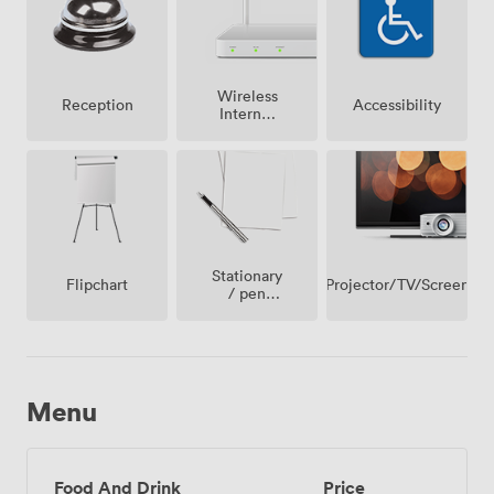
Wireless
Accessibility
Reception
Internet
Access
Stationary
Projector/TV/Screen
Flipchart
/ pen
paper
Menu
Food And Drink
Price