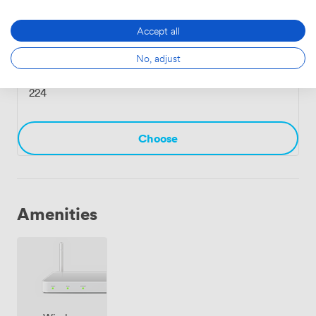
Choose
Accept all
No, adjust
Armstrong
·
From 15 to 80 people
224
Choose
Amenities