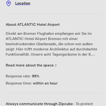
Location
About ATLANTIC Hotel Airport
Direkt am Bremer Flughafen empfangen wir Sie im
ATLANTIC Hotel Airport Bremen mit einer
beeindruckenden Glasfassade, die schon von außen
zeigt: Hier trifft moderne Architektur auf durchdachte
Funktionalität. Unsere acht Tagungsräume in der 8.
Etage bieten Ihnen nicht nur Platz für bis zu 250
Personen, sondern auch einen spektakulären Ausblick
Read more about the space
über Bremen. Besonders stolz sind wir auf unseren
Raum "Lilienthal" – mit eigenem Kamin und
99%
Response rate:
Panoramablick auf die Bremer Skyline schafft er eine
within an hour
Response time:
ganz besondere Atmosphäre für Ihre Veranstaltung. Für
vertrauliche Besprechungen im kleineren Kreis steht
Ihnen unser Boardroom in der 4. Etage zur Verfügung,
der bis zu 10 Personen Platz bietet. Die technische
Always communicate through Zipcube
· To protect