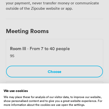
Ausstattung haben wir stets auf dem neuesten Stand,
your payment, never transfer money or communicate
und kostenloses WLAN ist in allen Räumen
outside of the Zipcube website or app.
selbstverständlich. Nach intensiven Arbeitssitzungen
können Sie und Ihre Gäste im Restaurant BLIXX in der
8. Etage bei interkontinentaler Küche entspannen – der
Blick auf das Rollfeld des Flughafens ist dabei inklusive.
Meeting Rooms
Das Restaurant lässt sich übrigens auch exklusiv für Ihre
Veranstaltung mit bis zu 110 Gästen buchen. Die
Straßenbahnhaltestelle Bremen Flughafen liegt
Room III
·
From 7 to 40 people
praktisch vor unserer Haustür, und zum Terminal sind es
nur wenige Schritte. Diese einzigartige Lage macht
95
unser Haus zur ersten Wahl für internationale Tagungen
und Konferenzen. Gleichzeitig nutzen viele
Unternehmen aus der Region unsere Räumlichkeiten
Choose
für Seminare, Präsentationen und Firmenevents. Auch
private Feiern und Hochzeiten richten wir gerne für Sie
aus. Hauseigene Parkplätze und unser Fitnessbereich
Linelburg
·
From 7 to 40 people
We use cookies
stehen unseren Veranstaltungsgästen ebenfalls zur
Verfügung.
We may place these for analysis of our visitor data, to improve our website,
95
show personalised content and to give you a great website experience. For
more information about the cookies we use open the settings.